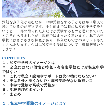
深刻な少子化が進むなか、中学受験をする子どもは年々増えて
続けているのが実状です。少し前までは特に私立の中学受験と
いうと、一部の限られた人だけが受験するものと思われていた
ところがありましたが、現在ではまったく違います。私立の中
学校にはさまざまな特色があり、私立ならではのメリットもた
くさんあります。今回は私立中学受験について、徹底解説いた
します！
CONTENTS:
１．私立中学校のイメージとは
２．公立にはない個性と特色～有名進学校だけが私立中学
ではない！
３．これぞ私立！設備やサポートは比べ物にならない
!?
４．実は意外と高くない
!?～高校受験がない負担レス
５．中学で受験か高校で受験か！
６．学校選びのポイント
７．まとめ
１．私立中学受験のイメージとは？