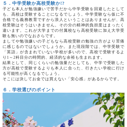
５．中学受験か高校受験か
!?
子ども本人が勉強嫌いで苦手だから中学受験を回避したとして
も、高校は受験することになるでしょう。中学受験なら仮に不
合格でも義務教育ですから浪人ということはありませんが、高
校受験はそうはいきません。その分の精神的負担度はまったく
違います。これが大学までの付属校なら高校受験に加え大学受
験も無いのでなおさらです。
ましてや勉強嫌いの子どもなら高校受験の勉強の方がより苦痛
に感じるのではないでしょうか。また現段階では、中学受験で
「英語」が含まれていない学校が多いので、高校で受験するよ
り
1～2
科目分の時間的、経済的な余裕も生まれます。
結果として、同じくらいの勉強量だとしても、中学で受験した
方が高校で受験するよりも本人に合った、行きたい学校に行け
る可能性が高くなるでしょう。
そこには決してお金では買えない「安心感」があるからです。
６．学校選びのポイント