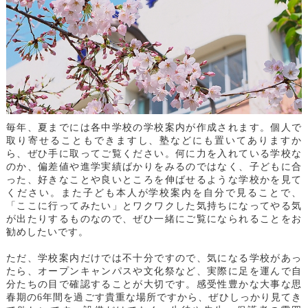
毎年、夏までには各中学校の学校案内が作成されます。個人で
取り寄せることもできますし、塾などにも置いてありますか
ら、ぜひ手に取ってご覧ください。何に力を入れている学校な
のか、偏差値や進学実績ばかりをみるのではなく、子どもに合
った、好きなことや良いところを伸ばせるような学校かを見て
ください。また子ども本人が学校案内を自分で見ることで、
「ここに行ってみたい」とワクワクした気持ちになってやる気
が出たりするものなので、ぜひ一緒にご覧になられることをお
勧めしたいです。
ただ、学校案内だけでは不十分ですので、気になる学校があっ
たら、オープンキャンパスや文化祭など、実際に足を運んで自
分たちの目で確認することが大切です。感受性豊かな大事な思
春期の
6年間を過ごす貴重な場所ですから、ぜひしっかり見てき