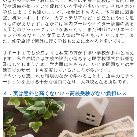
やはり公立の中学校に比べて、私立の中高一貫校は一般的に施
設や設備が整っていて優れている学校が多いです。それぞれの
学校によっても違いますが、校舎はもちろん、体育館に図書
室、机やいす、トイレ、カフェテリアなど、公立とはやはり違
うものがあります。なかには室内プールやナイター設備のある
人工芝のサッカーグランドがあったり、また制服にバリエーシ
ョンがあるなどして女子に人気の学校もあったりします。ま
た、修学旅行で海外に行く学校も公立に比べると多いです。
サポート面でも公立よりも私立の方が手厚い学校が多いと言え
ます。私立の場合は学校の評判が落ちると即学校運営に影響を
及ぼしてしまうため、学力面はもちろん、いじめ問題などの生
活面でのサポートも充実しているところが多いです。
そういった恵まれた環境のなかで学べることも、通学のモチベ
ーションを上げる十分な理由になり、人気校となる所以です。
４．実は意外と高くない
!?～高校受験がない負担レス