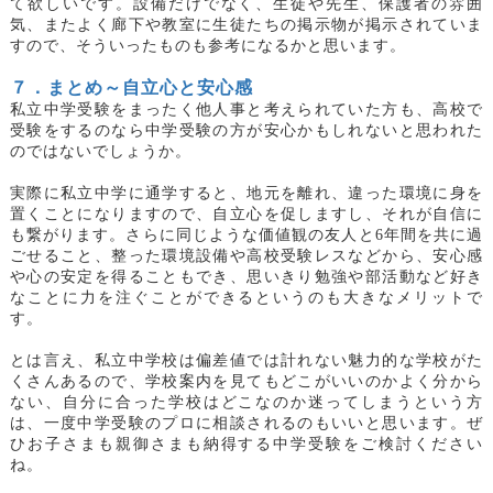
て欲しいです。設備だけでなく、生徒や先生、保護者の雰囲
気、またよく廊下や教室に生徒たちの掲示物が掲示されていま
すので、そういったものも参考になるかと思います。
７．まとめ～自立心と安心感
私立中学受験をまったく他人事と考えられていた方も、高校で
受験をするのなら中学受験の方が安心かもしれないと思われた
のではないでしょうか。
実際に私立中学に通学すると、地元を離れ、違った環境に身を
置くことになりますので、自立心を促しますし、それが自信に
も繋がります。さらに同じような価値観の友人と
6年間を共に過
ごせること、整った環境設備や高校受験レスなどから、安心感
や心の安定を得ることもでき、思いきり勉強や部活動など好き
なことに力を注ぐことができるというのも大きなメリットで
す。
とは言え、私立中学校は偏差値では計れない魅力的な学校がた
くさんあるので、学校案内を見てもどこがいいのかよく分から
ない、自分に合った学校はどこなのか迷ってしまうという方
は、一度中学受験のプロに相談されるのもいいと思います。ぜ
ひお子さまも親御さまも納得する中学受験をご検討ください
ね。