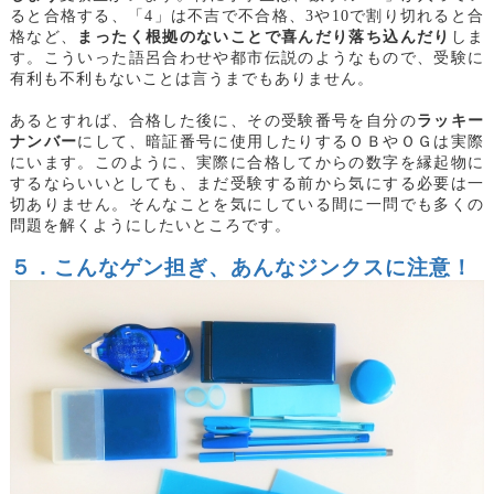
ると合格する、「4」は不吉で不合格、3や10で割り切れると合
格など、
まったく根拠のないことで喜んだり落ち込んだり
しま
す。こういった語呂合わせや都市伝説のようなもので、受験に
有利も不利もないことは言うまでもありません。
あるとすれば、合格した後に、その受験番号を自分の
ラッキー
ナンバー
にして、暗証番号に使用したりするＯＢやＯＧは実際
にいます。このように、実際に合格してからの数字を縁起物に
するならいいとしても、まだ受験する前から気にする必要は一
切ありません。そんなことを気にしている間に一問でも多くの
問題を解くようにしたいところです。
５．こんなゲン担ぎ、あんなジンクスに注意！