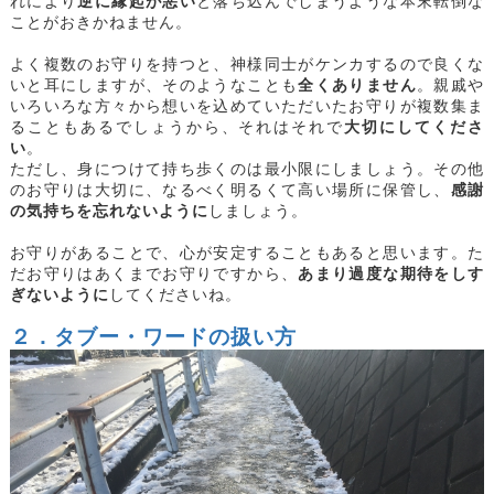
れにより
逆に縁起が悪い
と落ち込んでしまうような本末転倒な
ことがおきかねません。
よく複数のお守りを持つと、神様同士がケンカするので良くな
いと耳にしますが、そのようなことも
全くありません
。親戚や
いろいろな方々から想いを込めていただいたお守りが複数集ま
ることもあるでしょうから、それはそれで
大切にしてくださ
い
。
ただし、身につけて持ち歩くのは最小限にしましょう。その他
のお守りは大切に、なるべく明るくて高い場所に保管し、
感謝
の気持ちを忘れないように
しましょう。
お守りがあることで、心が安定することもあると思います。た
だお守りはあくまでお守りですから、
あまり過度な期待をしす
ぎないように
してくださいね。
２．タブー・ワードの扱い方