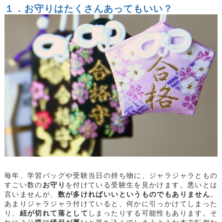
１．お守りはたくさんあってもいい？
毎年、学習バッグや受験当日の持ち物に、ジャラジャラともの
すごい数の
お守り
を付けている受験生を見かけます。悪いとは
言いませんが、
数が多ければいいというものでもありません
。
あまりジャラジャラ付けていると、何かに引っかけてしまった
り、
紐が切れて落として
しまったりする可能性もあります。そ