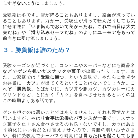
しすぎないように
しましょう。
受験期は冬です。雪が降ることもありますし、路面が凍ってい
ることもあります。万が一、受験生が滑って転んだりしても気
にせず逆に「
いま転んでおいて良かったね。これで当日は大丈
夫だね
」や「
滑り込みセーフだね
」のように
ユーモアをもって
前向きに
受け流しましょう。
３．勝負飯は誰のため？
受験シーズンが近づくと、コンビニやスーパーなどにも商品名
などで
ゲンを担いだスナック
や
菓子
が出回ったりします。ま
た、ご家庭では「
受験に勝つ
」という意味で、やたらに食卓や
お弁当に「
カツ
」が出てくるということはないでしょうか。こ
れぞ「
勝負飯
」とばかりに、カツ丼や豚カツ、カツカレーにカ
ツサンドなど、とにかく「カツ」を食べさせたがるというのは
この時期よくある話です。
ゲンを担ぐのは悪いことではありませんし、それも愛情かとは
思いますが、やはり
食事は栄養のバランスが一番
です。スナッ
ク菓子をたくさん食べさせるのも良くないですし、カツはあま
り消化にいい食品とは言えませんので、胃腸の弱いお子さま
や、特に受験期でナーバスな時期には
胃もたれを起こしてしま