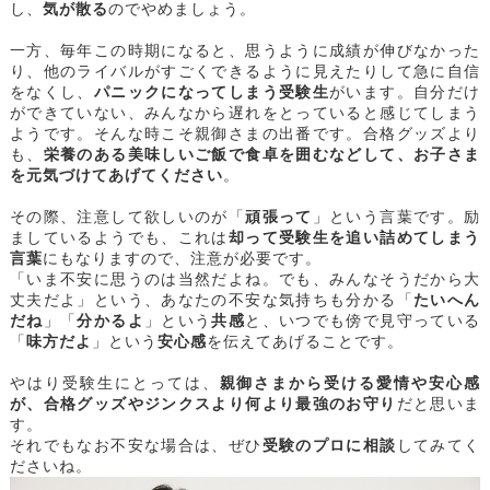
し、
気が散る
のでやめましょう。
一方、毎年この時期になると、思うように成績が伸びなかった
り、他のライバルがすごくできるように見えたりして急に自信
をなくし、
パニックになってしまう受験生
がいます。自分だけ
ができていない、みんなから遅れをとっていると感じてしまう
ようです。そんな時こそ親御さまの出番です。合格グッズより
も、
栄養のある美味しいご飯で食卓を囲むなどして、お子さま
を元気づけてあげてください
。
その際、注意して欲しいのが「
頑張って
」という言葉です。励
ましているようでも、これは
却って受験生を追い詰めてしまう
言葉
にもなりますので、注意が必要です。
「いま不安に思うのは当然だよね。でも、みんなそうだから大
丈夫だよ」という、あなたの不安な気持ちも分かる「
たいへん
だね
」「
分かるよ
」という
共感
と、いつでも傍で見守っている
「
味方だよ
」という
安心感
を伝えてあげることです。
やはり受験生にとっては、
親御さまから受ける愛情や安心感
が、合格グッズやジンクスより何より最強のお守り
だと思いま
す。
それでもなお不安な場合は、ぜひ
受験のプロに相談
してみてく
ださいね。