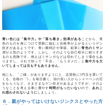
青い色には「集中力」や「落ち着き」効果がある
ことから、青
色のものを身につけて受験に臨むと合格率が上がるというゲン
担ぎがあるようです。青い腕時計や筆箱、鉛筆に
青色のミサン
ガ
が人気のようです。しかし、そのような自己暗示に頼りすぎ
るのも危険です。例えばミサンガなどは切れてしまう場合もあ
りますし、それで却って「不吉」「もうダメだ」と
集中力を欠
いてしまっては元も子もありません
。
他にも、「ご縁」がありますようにと、志望校に5円玉を置いて
くる、合格の「5」を毎日書く、頭の良い人からシャーペンの芯
をもらうなど、さまざまなゲン担ぎがあるようですが、そのよ
うなことを考える事に費やす
時間がもったいない
ので、
あれこ
れ惑わされないように
しましょう。
６．親がやってはいけないジンクスとやった方