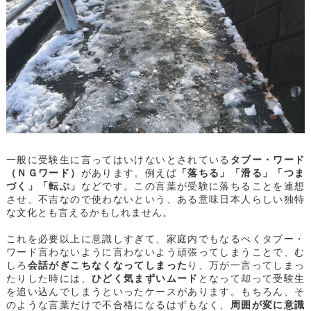
一般に受験生に言ってはいけないとされている
タブー・ワード
（ＮＧワード）
があります。例えば
「落ちる」「滑る」「つま
づく」「転ぶ」
などです。この言葉が受験に落ちることを連想
させ、不吉なので使わないという、ある意味日本人らしい独特
な文化とも言えるかもしれません。
これを必要以上に意識しすぎて、家庭内でもなるべくタブー・
ワード言わないように言わないよう頑張ってしまうことで、む
しろ
会話がぎこちなくなってしまった
り、万が一言ってしまっ
たりした時には、
ひどく気まずいムード
となって却って受験生
を追い込んでしまうといったケースがあります。もちろん、そ
のような言葉だけで不合格になるはずもなく、
周囲が変に意識