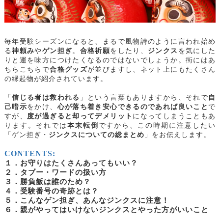
毎年受験シーズンになると、まるで風物詩のように言われ始め
る
神頼み
や
ゲン担ぎ
。
合格祈願
をしたり、
ジンクス
を気にした
りと運を味方につけたくなるのではないでしょうか。街にはあ
ちらこちらで
合格グッズ
が並びますし、ネット上にもたくさん
の縁起物が紹介されています。
「
信じる者は救われる
」という言葉もありますから、それで
自
己暗示
をかけ、
心が落ち着き安心できるのであれば良いこと
で
すが、
度が過ぎると却ってデメリット
になってしまうこともあ
ります。それでは
本末転倒
ですから、この時期に注意したい
「ゲン担ぎ・
ジンクスについての総まとめ
」をお伝えします。
CONTENTS:
１．お守りはたくさんあってもいい？
２．タブー・ワードの扱い方
３．勝負飯は誰のため？
４．受験番号の奇跡とは？
５．こんなゲン担ぎ、あんなジンクスに注意！
６．親がやってはいけないジンクスとやった方がいいこと