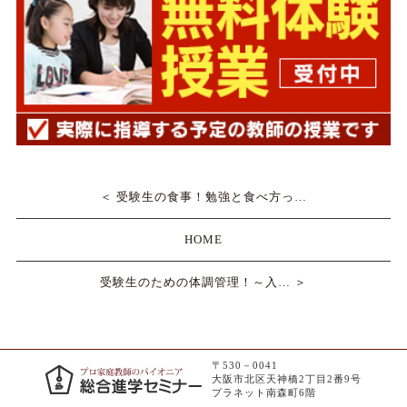
＜ 受験生の食事！勉強と食べ方っ…
HOME
受験生のための体調管理！～入… ＞
〒530－0041
大阪市北区天神橋2丁目2番9号
プラネット南森町6階