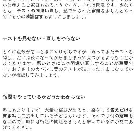
いと考えるご家庭もあるようですが、それは問題です。少なく
とも、
テストの間違い直し
、塾で出された
宿題
をきちんとやっ
ているかの
確認はする
ようにしましょう。
テストを見せない・直しをやらない
とくに点数が悪いときにやりがちですが、返ってきたテストを
隠し、だいぶ後になってからまとまって見つかるようなことが
よくあります。
悪いときにこそ間違い直しすることが重要
で
す。お子さまのカバンに昔のテストが詰まったままになってい
ないか確認してみましょう。
宿題をやっているかどうかわからない
塾にもよりますが、大量の宿題が出ると、楽をして
答えだけを
書き写し
て提出している子どももいます。それでは
何の意味も
ない
ので、時には宿題の問題をきちんと解いているのか見てあ
げてください。