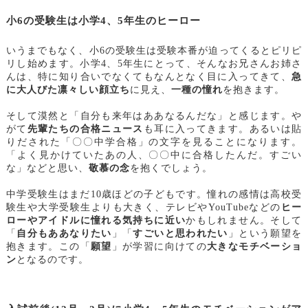
小6の受験生は小学4、5年生のヒーロー
いうまでもなく、小6の受験生は受験本番が迫ってくるとピリピ
リし始めます。小学4、5年生にとって、そんなお兄さんお姉さ
んは、特に知り合いでなくてもなんとなく目に入ってきて、
急
に大人びた凛々しい顔立ち
に見え、
一種の憧れ
を抱きます。
そして漠然と「自分も来年はああなるんだな」と感じます。や
がて
先輩たちの合格ニュース
も耳に入ってきます。あるいは貼
りだされた「〇〇中学合格」の文字を見ることになります。
「よく見かけていたあの人、〇〇中に合格したんだ。すごい
な」などと思い、
敬慕の念
を抱くでしょう。
中学受験生はまだ10歳ほどの子どもです。憧れの感情は高校受
験生や大学受験生よりも大きく、テレビやYouTubeなどの
ヒー
ローやアイドルに憧れる気持ちに近い
かもしれません。そして
「
自分もああなりたい
」「
すごいと思われたい
」という願望を
抱きます。この「
願望
」が学習に向けての
大きなモチベーショ
ン
となるのです。