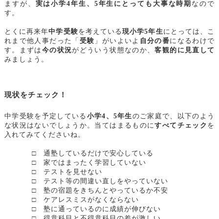
ますが、
実は小学4年生、5年生にとっても大事な時期
なので
す。
とくに再来年
中学受験
を考えている
現小学5年生
にとっては、こ
れまで他人事だった「
受験
」がいよいよ
自分の番
になるわけで
す。まずは
今の状況
がどういう状態なのか、
客観的に見直して
みましょう。
現状をチェック！
中学受験を予定している
小学4、5年生
のご家庭で、以下のよう
な状況はないでしょうか。当てはまるものに
すべてチェック
を
入れてみてくださいね。
□ 通塾しているだけで安心している
□ 家ではまったく学習していない
□ テストを見せない
□ テスト等の間違い直しをやっていない
□ 塾の宿題をきちんとやっているか不安
□ ケアレスミスがなくならない
□ 塾に通っているのに成績が伸びない
□ 得意科目と不得意科目の差が激しい