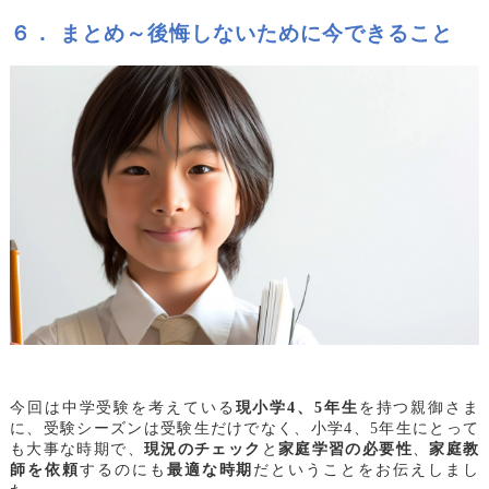
６． まとめ～後悔しないために今できること
今回は中学受験を考えている
現小学4、5年生
を持つ親御さま
に、受験シーズンは受験生だけでなく、小学4、5年生にとって
も大事な時期で、
現況のチェック
と
家庭学習の必要性
、
家庭教
師を依頼
するのにも
最適な時期
だということをお伝えしまし