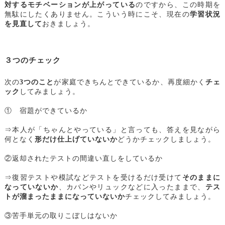
対するモチベーションが上がっている
のですから、この時期を
無駄にしたくありません。こういう時にこそ、現在の
学習状況
を見直して
おきましょう。
３つのチェック
次の
3つのこと
が家庭できちんとできているか、再度細かく
チェ
ック
してみましょう。
① 宿題ができているか
⇒本人が「ちゃんとやっている」と言っても、答えを見ながら
何となく
形だけ仕上げていないか
どうかチェックしましょう。
②返却されたテストの間違い直しをしているか
⇒復習テストや模試などテストを受けるだけ受けて
そのままに
なっていないか
、カバンやリュックなどに入ったままで、
テス
トが溜まったままになっていないか
チェックしてみましょう。
③苦手単元の取りこぼしはないか