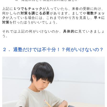
上記に
１つでもチェック
が入っていたら、来春の受験に向け、
何かしらの
対策を講じる必要
があります。ましてや
複数チェッ
ク
が入っている場合には、これまでのやり方を見直し、
早々に
対策
を打ったほうがいいでしょう。
それでは上記の何がいけないのか、
具体的に
見ていきましょ
う。
２． 通塾だけでは不十分！？何がいけないの？