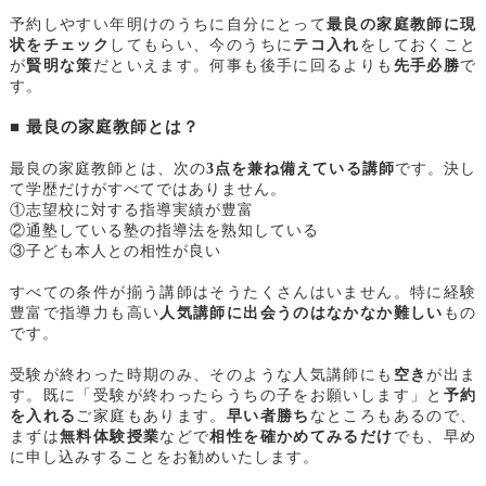
予約しやすい年明けのうちに自分にとって
最良の家庭教師に現
状をチェック
してもらい、今のうちに
テコ入れ
をしておくこと
が
賢明な策
だといえます。何事も後手に回るよりも
先手必勝
で
す。
■ 最良の家庭教師とは？
最良の家庭教師とは、次の
3点を兼ね備えている講師
です。決し
て学歴だけがすべてではありません。
①志望校に対する指導実績が豊富
②通塾している塾の指導法を熟知している
③子ども本人との相性が良い
すべての条件が揃う講師はそうたくさんはいません。特に経験
豊富で指導力も高い
人気講師に出会うのはなかなか難しい
もの
です。
受験が終わった時期のみ、そのような人気講師にも
空き
が出ま
す。既に「受験が終わったらうちの子をお願いします」と
予約
を入れる
ご家庭もあります。
早い者勝ち
なところもあるので、
まずは
無料体験授業
などで
相性を確かめてみるだけ
でも、早め
に申し込みすることをお勧めいたします。