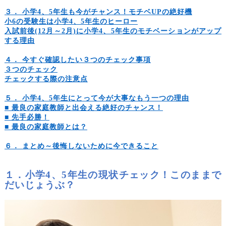
３． 小学4、5年生も今がチャンス！モチベUPの絶好機
小6
の受験生は小
学4
、5
年生のヒーロー
入試前後(12
月～2
月)
に小
学4
、5
年生のモチベーションがアップ
する理由
４． 今すぐ確認したい３つのチェック事項
３つのチェック
チェックする際の注意点
５． 小学4、5年生にとって今が大事なもう一つの理由
■
最良の家庭教師と出会える絶好のチャンス！
■
先手必勝！
■
最良の家庭教師とは？
６． まとめ～後悔しないために今できること
１．小学4、5年生の現状チェック！このままで
だいじょうぶ？