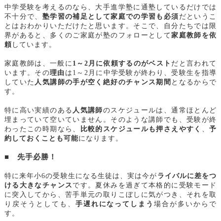
中学受験を考えるのなら、大手進学塾に通塾しているだけでは
不十分で、
塾学習の補足として家庭での学習も必須
だというこ
とはおわかりいただけたと思います。そこで、自分たちでは限
界があると、多くのご家庭が塾のフォローとして
家庭教師を依
頼
しています。
家庭教師は、一般に
1～2月に依頼するのがベスト
だと言われて
います。その
理由
は1～2月に中学受験が終わり、受験生を指導
していた
人気講師の手が空く絶好のチャンス期間
となるからで
す。
特に高い実績のある
人気講師
のスケジュールは、通常ほとんど
埋まっていて空いていません。そのような講師でも、受験が終
わったこの時期なら、
比較的スケジュールも押さえやすく
、
予
約しておくことも可能
になります。
■ 先手必勝！
特に来年小6の受験生になる生徒は、実は今が
ライバルに差をつ
ける大きなチャンス
です。夏休みを過ぎて本格的に受験モード
に突入してから、苦手単元の取りこぼしに気がつき、それを取
り戻そうとしても、
手遅れになってしまう
場合が多いからで
す。