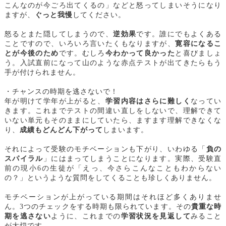
こんなのが今ごろ出てくるの」などと怒ってしまいそうになり
ますが、
ぐっと我慢
してください。
怒るとまた隠してしまうので、
逆効果
です。誰にでもよくある
ことですので、いろいろ言いたくもなりますが、
寛容になるこ
とが今後のため
です。むしろ
今わかって良かった
と喜びましょ
う。入試直前になって山のような赤点テストが出てきたらもう
手が付けられません。
・チャンスの時期を逃さないで！
年が明けて学年が上がると、
学習内容はさらに難しく
なってい
きます。これまでテストの間違い直しをしないで、理解できて
いない単元もそのままにしていたら、ますます理解できなくな
り、
成績もどんどん下がって
しまいます。
それによって受験のモチベーションも下がり、いわゆる「
負の
スパイラル
」にはまってしまうことになります。実際、受験直
前の現小6の生徒が「えっ、今さらこんなこともわからない
の？」というような質問をしてくることも珍しくありません。
モチベーションが上がっている期間はそれほど多くありませ
ん。3つのチェックをする時期も限られています。その
貴重な時
期を逃さない
ように、これまでの
学習状況を見返して
みること
が大切です。