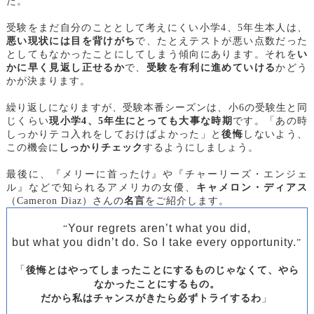
た。
受験をまだ自分のこととして考えにくい小学4、5年生本人は、
悪い現状には目を背けがち
で、たとえテストが悪い点数だった
としてもなかったことにしてしまう傾向にあります。それを
い
かに早く見返し正せるか
で、
受験を有利に進めていける
かどう
かが決まります。
繰り返しになりますが、受験本番シーズンは、小6の受験生と同
じくらい
現小学4、5年生にとっても大事な時期
です。「あの時
しっかりテコ入れをしておけばよかった」と
後悔
しないよう、
この機会に
しっかりチェック
するようにしましょう。
最
後に、『メリーに首ったけ』や『チャーリーズ・エンジェ
ル』などで知られるアメリカの女優、
キャメロン・ディアス
（
Cameron Diaz
）さんの
名言
をご紹介します。
Your regrets aren’t what you did,
“
but what you didn’t do. So I take every opportunity.
”
「
後悔とはやってしまったことにするものじゃなくて、やら
なかったことにするもの。
」
だから私はチャンスがきたら必ずトライするわ