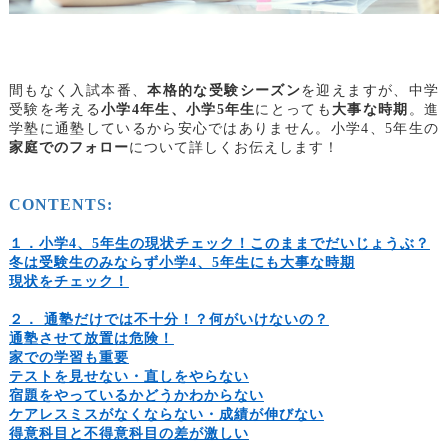
間もなく入試本番、
本格的な受験シーズン
を迎えますが、中学
受験を考える
小学4年生、小学5年生
にとっても
大事な時期
。進
学塾に通塾しているから安心ではありません。小学4、5年生の
家庭でのフォロー
について詳しくお伝えします！
CONTENTS:
１．小学4、5年生の現状チェック！このままでだいじょうぶ？
冬は
受験生
のみならず小
学4
、5
年生にも大事な時期
現状をチェック！
２． 通塾だけでは不十分！？何がいけないの？
通塾させて放置は危険！
家での学習も重要
テストを見せない・直しをやらない
宿題をやっているかどうかわからない
ケアレスミスがなくならない・成績が伸びない
得意科目と不得意科目の差が激しい