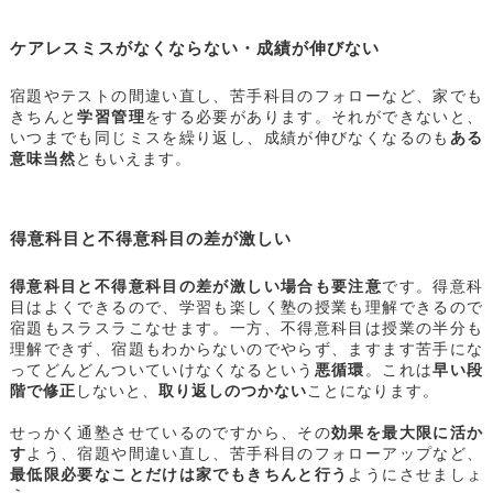
ケアレスミスがなくならない・成績が伸びない
宿題やテストの間違い直し、苦手科目のフォローなど、家でも
きちんと
学習管理
をする必要があります。それができないと、
いつまでも同じミスを繰り返し、成績が伸びなくなるのも
ある
意味当然
ともいえます。
得意科目と不得意科目の差が激しい
得意科目と不得意科目の差が激しい場合も要注意
です。得意科
目はよくできるので、学習も楽しく塾の授業も理解できるので
宿題もスラスラこなせます。一方、不得意科目は授業の半分も
理解できず、宿題もわからないのでやらず、ますます苦手にな
ってどんどんついていけなくなるという
悪循環
。これは
早い段
階で修正
しないと、
取り返しのつかない
ことになります。
せっかく通塾させているのですから、その
効果を最大限に活か
す
よう、宿題や間違い直し、苦手科目のフォローアップなど、
最低限必要なことだけは家でもきちんと行う
ようにさせましょ