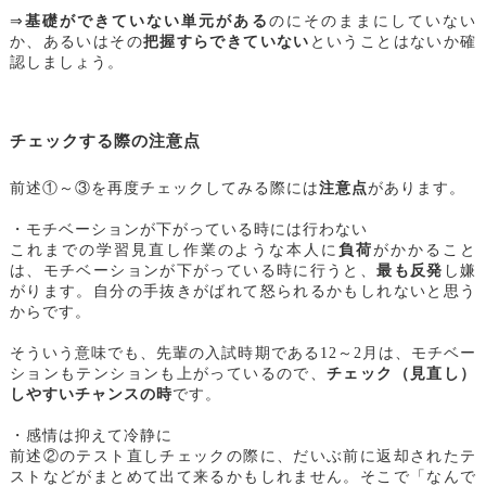
⇒
基礎ができていない単元がある
のにそのままにしていない
か、あるいはその
把握すらできていない
ということはないか確
認しましょう。
チェックする際の注意点
前述①～③を再度チェックしてみる際には
注意点
があります。
・モチベーションが下がっている時には行わない
これまでの学習見直し作業のような本人に
負荷
がかかること
は、モチベーションが下がっている時に行うと、
最も反発
し嫌
がります。自分の手抜きがばれて怒られるかもしれないと思う
からです。
そういう意味でも、先輩の入試時期である12～2月は、モチベー
ションもテンションも上がっているので、
チェック（見直し）
しやすいチャンスの時
です。
・感情は抑えて冷静に
前述②のテスト直しチェックの際に、だいぶ前に返却されたテ
ストなどがまとめて出て来るかもしれません。そこで「なんで