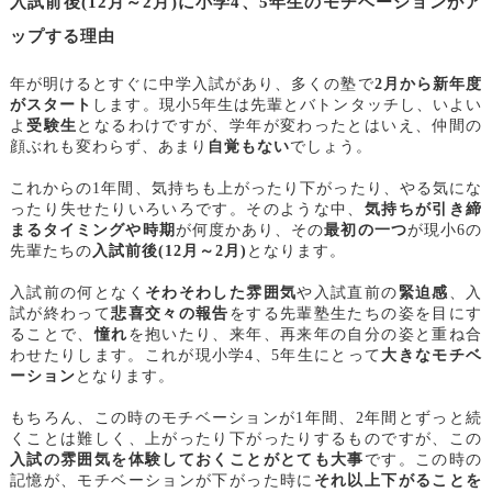
入試前後(12月～2月)に小学4、5年生のモチベーションがア
ップする理由
年が明けるとすぐに中学入試があり、多くの塾で
2月から新年度
がスタート
します。現小5年生は先輩とバトンタッチし、いよい
よ
受験生
となるわけですが、学年が変わったとはいえ、仲間の
顔ぶれも変わらず、あまり
自覚もない
でしょう。
これからの1年間、気持ちも上がったり下がったり、やる気にな
ったり失せたりいろいろです。そのような中、
気持ちが引き締
まるタイミングや時期
が何度かあり、その
最初の一つ
が現小6の
先輩たちの
入試前後(12月～2月)
となります。
入試前の何となく
そわそわした雰囲気
や入試直前の
緊迫感
、入
試が終わって
悲喜交々の報告
をする先輩塾生たちの姿を目にす
ることで、
憧れ
を抱いたり、来年、再来年の自分の姿と重ね合
わせたりします。これが現小学4、5年生にとって
大きなモチベ
ーション
となります。
もちろん、この時のモチベーションが1年間、2年間とずっと続
くことは難しく、上がったり下がったりするものですが、この
入試の雰囲気を体験しておくことがとても大事
です。この時の
記憶が、モチベーションが下がった時に
それ以上下がることを