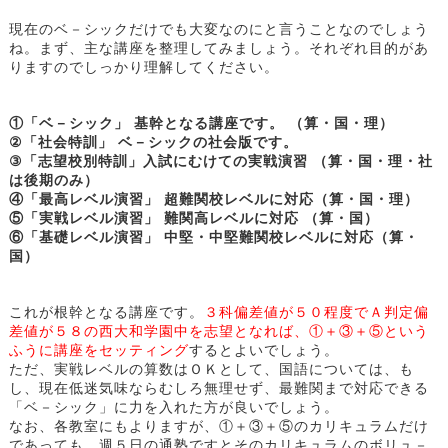
現在のベ－シックだけでも大変なのにと言うことなのでしょう
ね。まず、主な講座を整理してみましょう。それぞれ目的があ
りますのでしっかり理解してください。
①「ベ－シック」 基幹となる講座です。 （算・国・理）
②「社会特訓」 ベ－シックの社会版です。
③「志望校別特訓」入試にむけての実戦演習 （算・国・理・社
は後期のみ）
④「最高レベル演習」 超難関校レベルに対応（算・国・理）
⑤「実戦レベル演習」 難関高レベルに対応 （算・国）
⑥「基礎レベル演習」 中堅・中堅難関校レベルに対応（算・
国）
これが根幹となる講座です。
３科偏差値が５０程度でＡ判定偏
差値が５８の西大和学園中を志望となれば、①＋③＋⑤という
ふうに講座をセッティング
するとよいでしょう。
ただ、実戦レベルの算数はＯＫとして、国語については、も
し、現在低迷気味ならむしろ無理せず、最難関まで対応できる
「ベ－シック」に力を入れた方が良いでしょう。
なお、各教室にもよりますが、①＋③＋⑤のカリキュラムだけ
であっても、週５日の通塾ですとそのカリキュラムのボリュ－