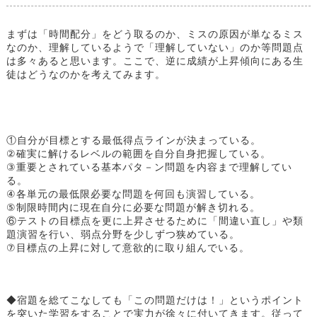
まずは「時間配分」をどう取るのか、ミスの原因が単なるミス
なのか、理解しているようで「理解していない」のか等問題点
は多々あると思います。ここで、逆に成績が上昇傾向にある生
徒はどうなのかを考えてみます。
①自分が目標とする最低得点ラインが決まっている。
②確実に解けるレベルの範囲を自分自身把握している。
③重要とされている基本パタ－ン問題を内容まで理解してい
る。
④各単元の最低限必要な問題を何回も演習している。
⑤制限時間内に現在自分に必要な問題が解き切れる。
⑥テストの目標点を更に上昇させるために「間違い直し」や類
題演習を行い、弱点分野を少しずつ狭めている。
⑦目標点の上昇に対して意欲的に取り組んでいる。
◆宿題を総てこなしても「この問題だけは！」というポイント
を突いた学習をすることで実力が徐々に付いてきます。従って