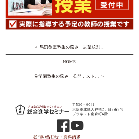
＜ 馬渕教室塾生の悩み 志望校別…
HOME
希学園塾生の悩み 公開テスト… ＞
〒530－0041
大阪市北区天神橋2丁目2番9号
プラネット南森町6階