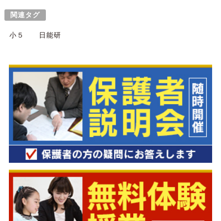
関連タグ
小５
日能研