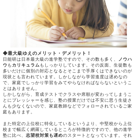
◆最大級ゆえのメリット・デメリット！
日能研は日本最大級の進学塾ですので、その数も多く、
ノウハ
ウ
も
カリキュラム
もしっかりしています。その反面、生徒数も
多いだけに個別の対応となるとそこまで手厚くはできないのが
現状とも言われています。しかしながら学習進度は遅めなの
で、家庭でしっかり学習をみてやらなければならないというこ
とはありません。
しかしながら、育成テストでクラスや席順が変わってしまうこ
とにプレッシャーを感じ、塾の授業だけでは不安に思う生徒さ
んも少なくないので、家庭教師などでフォローされているご家
庭もあります。
また特定の上位校に特化しているというより、中堅校から上位
校まで幅広く網羅しているところが特徴的ですので、他の進学
塾に比べ、
志望校対策も遅め
のスタートとなっています。それ