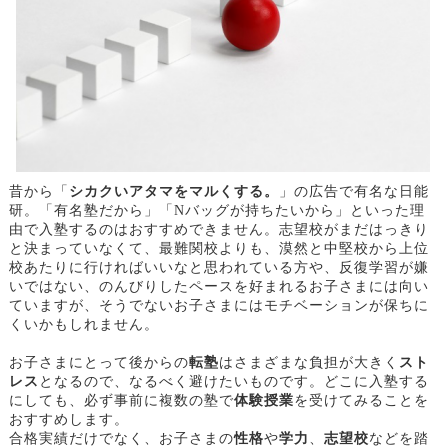
昔から「
シカクいアタマをマルくする。
」の広告で有名な日能
研。「有名塾だから」「
Nバッグが持ちたいから」といった理
由で入塾するのはおすすめできません。志望校がまだはっきり
と決まっていなくて、最難関校よりも、漠然と中堅校から上位
校あたりに行ければいいなと思われている方や、反復学習が嫌
いではない、のんびりしたペースを好まれるお子さまには向い
ていますが、そうでないお子さまにはモチベーションが保ちに
くいかもしれません。
お子さまにとって後からの
転塾
はさまざまな負担が大きく
スト
レス
となるので、なるべく避けたいものです。どこに入塾する
にしても、必ず事前に複数の塾で
体験授業
を受けてみることを
おすすめします。
合格実績だけでなく、お子さまの
性格
や
学力
、
志望校
などを踏