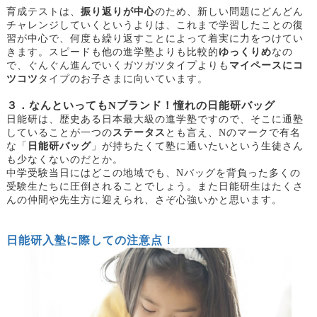
育成テストは、
振り返りが中心
のため、新しい問題にどんどん
チャレンジしていくというよりは、これまで学習したことの復
習が中心で、何度も繰り返すことによって着実に力をつけてい
きます。スピードも他の進学塾よりも比較的
ゆっくりめ
なの
で、ぐんぐん進んでいくガツガツタイプよりも
マイペースにコ
ツコツ
タイプのお子さまに向いています。
３．なんといっても
Nブランド！憧れの日能研バッグ
日能研は、歴史ある日本最大級の進学塾ですので、そこに通塾
していることが一つの
ステータス
とも言え、
Nのマークで有名
な「
日能研バッグ
」が持ちたくて塾に通いたいという生徒さん
も少なくないのだとか。
中学受験当日にはどこの地域でも、
Nバッグを背負った多くの
受験生たちに圧倒されることでしょう。また日能研生はたくさ
んの仲間や先生方に迎えられ、さぞ心強いかと思います。
日能研入塾に際しての注意点！