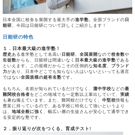
日本全国に校舎を展開する最大手の
進学塾、
全国ブランドの
日
能研
。今回は日能研について詳しくご紹介します！
日能研の特色
１．日本最大級の進学塾！
歴史
ある進学塾として名高い
日能研
。
全国展開
なので
校舎数
や
生徒数
からも、日能研は間違いなく
日本最大級の進学塾
である
といえます。この規模だからこその圧倒的な
知名度
、
ブランド
力
があり、日本中どこでも知らない人はいないといっても過言
ではない
全国規模の超有名塾
です。
もちろん、名前が知られているだけでなく、
灘中学校
などの
最
難関校合格者
をどこの地域でも一定数以上輩出していて、
実績
も兼ね備えています。また、難関校だけでなく、
中堅校
情報も
豊富に持っているので、ある学校に特化して強いというより
は、
地域全般に強く
、幅広い層の生徒さんが安心して通学でき
る安定的な塾です。
２．振り返りが次をつくる、育成テスト
!