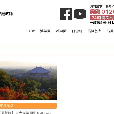
TOP
浜学園
希学園
日能研
馬渕教室
能開
受験情報
【最新版】東大寺学園中合格への