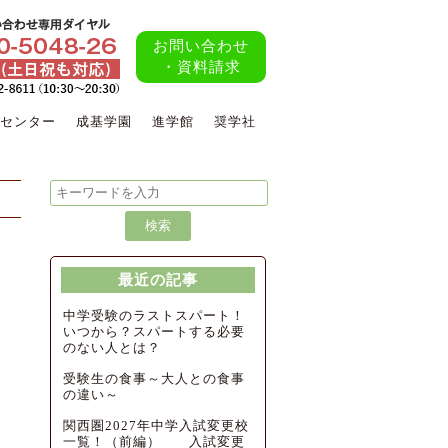
お問い合わせ
・資料請求
センター
成基学園
進学館
奨学社
最近の記事
中学受験のラストスパート！
いつから？スパートする必要
のない人とは？
受験生の食事～大人との食事
の違い～
関西圏2027年中学入試変更校
一覧！（前編） 入試変更