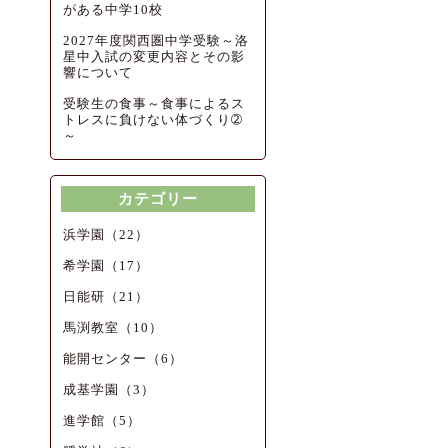
がある中学10校
2027年度関西圏中学受験～洛
星中入試の変更内容とその影
響について
受験生の食事～食事によるス
トレスに負けない体づくり➁
～
カテゴリー
浜学園（22）
希学園（17）
日能研（21）
馬渕教室（10）
能開センター（6）
成基学園（3）
進学館（5）