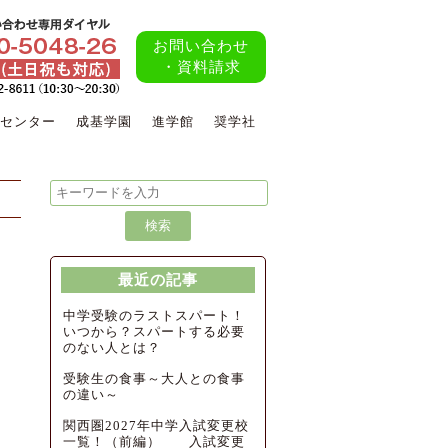
お問い合わせ
・資料請求
センター
成基学園
進学館
奨学社
最近の記事
中学受験のラストスパート！
いつから？スパートする必要
のない人とは？
受験生の食事～大人との食事
の違い～
関西圏2027年中学入試変更校
一覧！（前編） 入試変更