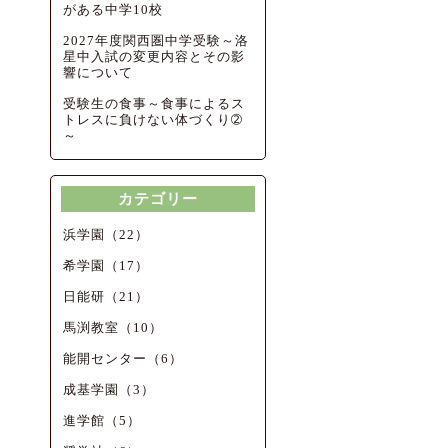
がある中学10校
2027年度関西圏中学受験～洛
星中入試の変更内容とその影
響について
受験生の食事～食事によるス
トレスに負けない体づくり➁
～
カテゴリー
浜学園（22）
希学園（17）
日能研（21）
馬渕教室（10）
能開センター（6）
成基学園（3）
進学館（5）