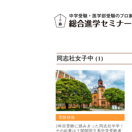
同志社女子中 (1)
受験情報
2科目受験に踏みきった同志社中学！
その結果は？関関同立系中学受験者