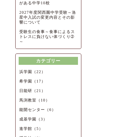
がある中学10校
2027年度関西圏中学受験～洛
星中入試の変更内容とその影
響について
受験生の食事～食事によるス
トレスに負けない体づくり➁
～
カテゴリー
浜学園（22）
希学園（17）
日能研（21）
馬渕教室（10）
能開センター（6）
成基学園（3）
進学館（5）