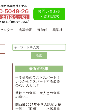
お問い合わせ
・資料請求
センター
成基学園
進学館
奨学社
最近の記事
中学受験のラストスパート！
いつから？スパートする必要
のない人とは？
受験生の食事～大人との食事
の違い～
関西圏2027年中学入試変更校
一覧！（前編） 入試変更