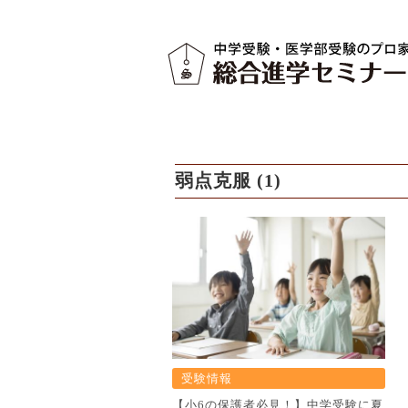
弱点克服 (1)
受験情報
【小6の保護者必見！】中学受験に夏