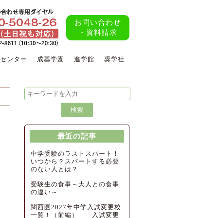
お問い合わせ
・資料請求
センター
成基学園
進学館
奨学社
最近の記事
中学受験のラストスパート！
いつから？スパートする必要
のない人とは？
受験生の食事～大人との食事
の違い～
関西圏2027年中学入試変更校
一覧！（前編） 入試変更