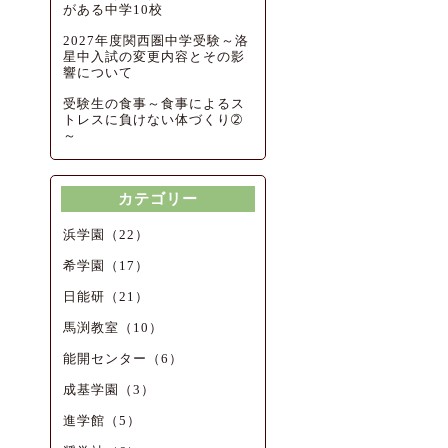
がある中学10校
2027年度関西圏中学受験～洛
星中入試の変更内容とその影
響について
受験生の食事～食事によるス
トレスに負けない体づくり➁
～
カテゴリー
浜学園（22）
希学園（17）
日能研（21）
馬渕教室（10）
能開センター（6）
成基学園（3）
進学館（5）