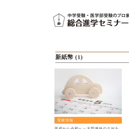
新紙幣 (1)
受験情報
平成から令和へ～大型連休のＧＷを