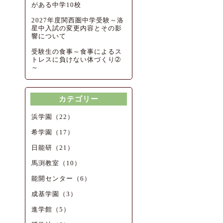
がある中学10校
2027年度関西圏中学受験～洛
星中入試の変更内容とその影
響について
受験生の食事～食事によるス
トレスに負けない体づくり➁
～
カテゴリー
浜学園（22）
希学園（17）
日能研（21）
馬渕教室（10）
能開センター（6）
成基学園（3）
進学館（5）