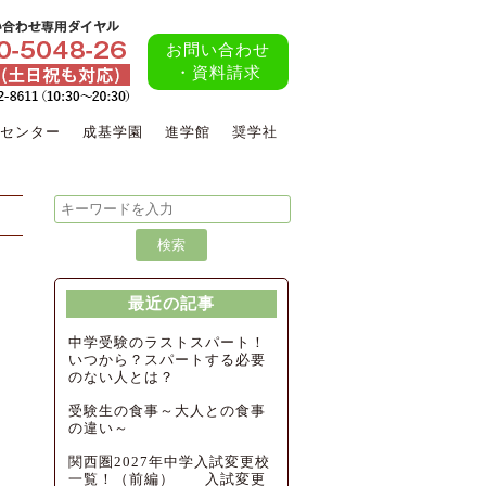
お問い合わせ
・資料請求
センター
成基学園
進学館
奨学社
最近の記事
中学受験のラストスパート！
いつから？スパートする必要
のない人とは？
受験生の食事～大人との食事
の違い～
関西圏2027年中学入試変更校
一覧！（前編） 入試変更