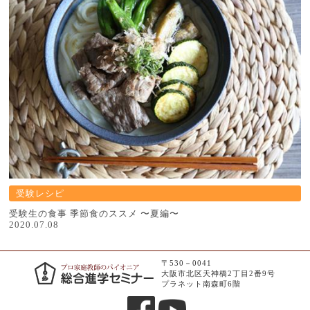
受験レシピ
受験⽣の⾷事 季節⾷のススメ 〜夏編〜
2020.07.08
〒530－0041
大阪市北区天神橋2丁目2番9号
プラネット南森町6階