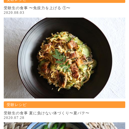
受験⽣の⾷事 〜免疫⼒を上げる ①〜
2020.08.03
受験レシピ
受験⽣の⾷事 夏に負けない体づくり〜夏バテ〜
2020.07.28