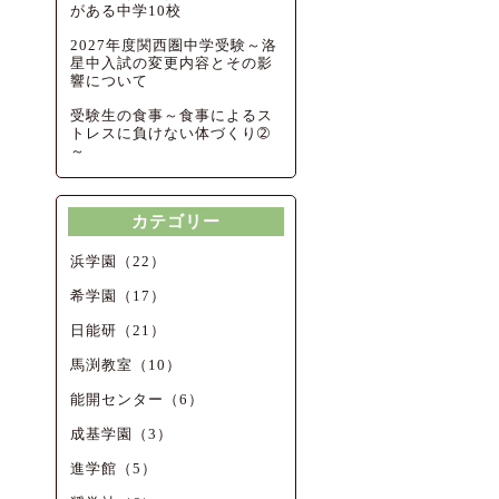
がある中学10校
2027年度関西圏中学受験～洛
星中入試の変更内容とその影
響について
受験生の食事～食事によるス
トレスに負けない体づくり➁
～
カテゴリー
浜学園（22）
希学園（17）
日能研（21）
馬渕教室（10）
能開センター（6）
成基学園（3）
進学館（5）