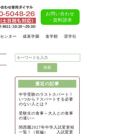
お問い合わせ
・資料請求
センター
成基学園
進学館
奨学社
最近の記事
中学受験のラストスパート！
いつから？スパートする必要
のない人とは？
受験生の食事～大人との食事
の違い～
関西圏2027年中学入試変更校
一覧！（前編） 入試変更