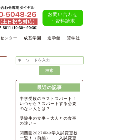
お問い合わせ
・資料請求
センター
成基学園
進学館
奨学社
最近の記事
中学受験のラストスパート！
いつから？スパートする必要
のない人とは？
受験生の食事～大人との食事
の違い～
関西圏2027年中学入試変更校
一覧！（前編） 入試変更