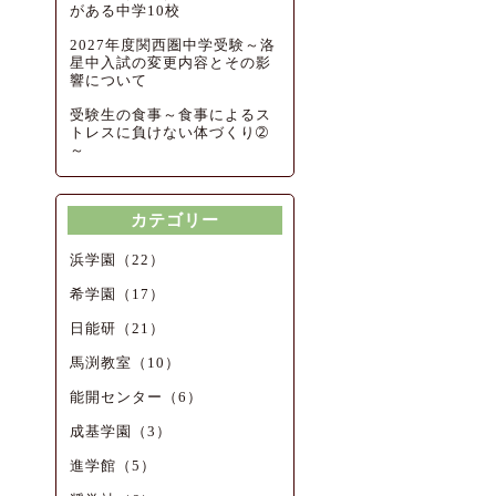
がある中学10校
2027年度関西圏中学受験～洛
星中入試の変更内容とその影
響について
受験生の食事～食事によるス
トレスに負けない体づくり➁
～
カテゴリー
浜学園（22）
希学園（17）
日能研（21）
馬渕教室（10）
能開センター（6）
成基学園（3）
進学館（5）