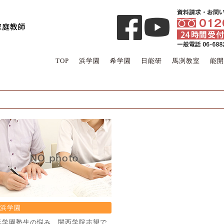
TOP
浜学園
希学園
日能研
馬渕教室
能開
浜学園
浜学園塾生の悩み 関西学院志望で