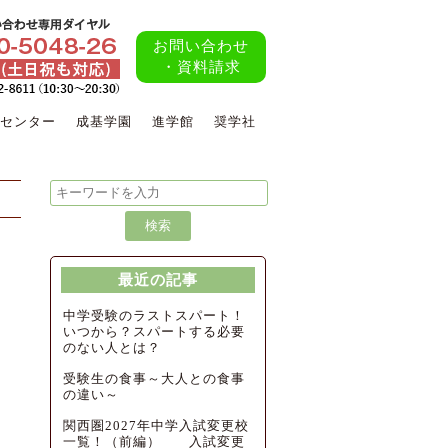
お問い合わせ
・資料請求
センター
成基学園
進学館
奨学社
最近の記事
中学受験のラストスパート！
いつから？スパートする必要
のない人とは？
受験生の食事～大人との食事
の違い～
関西圏2027年中学入試変更校
一覧！（前編） 入試変更