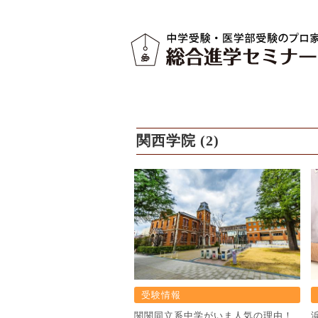
関西学院 (2)
受験情報
関関同立系中学がいま人気の理由！