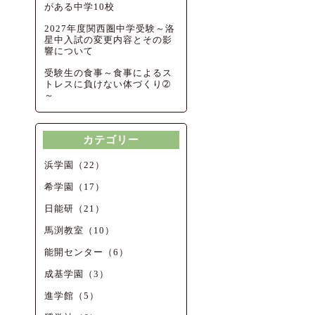
がある中学10校
2027年度関西圏中学受験～洛
星中入試の変更内容とその影
響について
受験生の食事～食事によるス
トレスに負けない体づくり➁
～
カテゴリー
浜学園（22）
希学園（17）
日能研（21）
馬渕教室（10）
能開センター（6）
成基学園（3）
進学館（5）