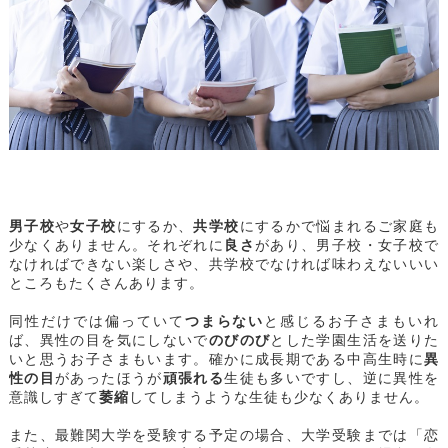
男子校
や
女子校
にするか、
共学校
にするかで悩まれるご家庭も
少なくありません。それぞれに
良さ
があり、男子校・女子校で
なければできない楽しさや、共学校でなければ味わえないいい
ところもたくさんあります。
同性だけでは偏っていて
つまらない
と感じるお子さまもいれ
ば、異性の目を気にしないで
のびのび
とした学園生活を送りた
いと思うお子さまもいます。確かに成長期である中高生時に
異
性の目
があったほうが
頑張れる
生徒も多いですし、逆に異性を
意識しすぎて
萎縮
してしまうような生徒も少なくありません。
また、最難関大学を受験する予定の場合、大学受験までは「恋