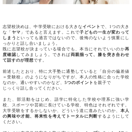
志望校決めは、中学受験における大きな
イベント
で、1つの大き
な「
ヤマ
」であると言えます。これで
子どもの一生が変わって
しまう
といっても過言ではないので、後悔のないよう慎重にし
っかりと話し合いましょう。
既に志望校が決まっている場合でも、本当にそれでいいのか
再
度確認
してみましょう。できれば
両親揃って、膝を突き合わせ
て話すのが理想
です。
前述したとおり、特に大手塾に通塾していると「自分の偏差値
＝受験校」のようになりがちですが、本人の性格に合った学校
なのか、通いやすいのかなど、
5つのポイント
を親子で
じっくり話し合ってください。
また、部活動をはじめ、語学に特化した学校や理系に強い学
校、スポーツや芸術に長けている学校、特色はそれぞれです。
大学受験をするかしないか、どういう道に進みたいのか、
本人
の興味や才能、将来性を考えて
トータルに判断
するようにして
ください。