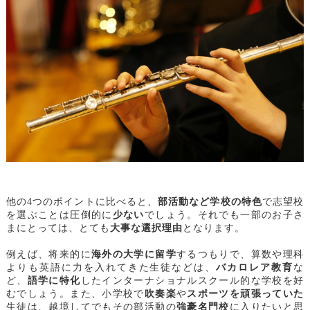
他の4つのポイントに比べると、
部活動など学校の特色
で志望校
を選ぶことは圧倒的に
少ない
でしょう。それでも一部のお子さ
まにとっては、とても
大事な選択理由
となります。
例えば、将来的に
海外の大学に留学
するつもりで、算数や理科
よりも英語に力を入れてきた生徒などは、
バカロレア教育
な
ど、
語学に特化
したインターナショナルスクール的な学校を好
むでしょう。また、小学校で
吹奏楽
や
スポーツを頑張っていた
生徒は、越境してでもその部活動の
強豪名門校
に入りたいと思