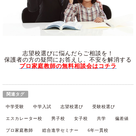
志望校選びに悩んだらご相談を！
保護者の方の疑問にお答えし、不安を解消する
プロ家庭教師の無料相談会はコチラ
関連タグ
中学受験
中学入試
志望校選び
受験校選び
エスカレーター校
男子校
女子校
共学
偏差値
プロ家庭教師
総合進学セミナー
6年一貫校