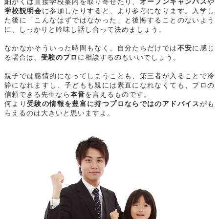
細かくは直接学校案内を取り寄せたり、
オープンキャンパス
や
学校説明会
に参加したりすると、より参考になります。入学し
た後に「こんなはずではなかった」と後悔することのないよう
に、しっかりと吟味し話し合って決めましょう。
なかなかそういった時間もなく、自分たちだけでは
不安
に感じ
る場合は、
受験の
プロ
に相談するのもいいでしょう。
親子では感情的になってしまうことも、第三者が入ることで冷
静になれますし、子どもも親には素直になれなくても、プロの
信頼できる先生なら
本音
を言えるものです。
何より
受験の情報を豊富に持つプロならではのアドバイス
がも
らえるのは大きいと思いますよ。