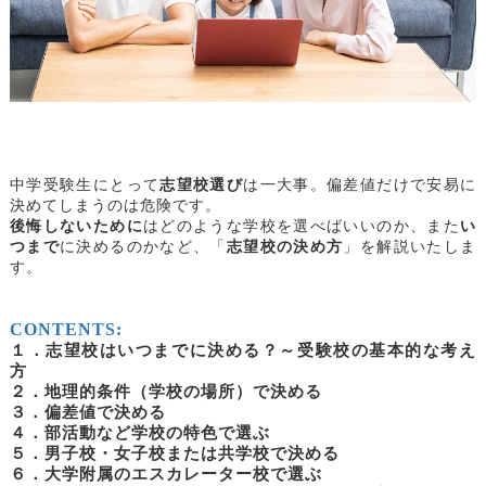
中学受験生にとって
志望校選び
は一大事。偏差値だけで安易に
決めてしまうのは危険です。
後悔しないために
はどのような学校を選べばいいのか、また
い
つまで
に決めるのかなど、「
志望校の決め方
」を解説いたしま
す。
CONTENTS:
１．志望校はいつまでに決める？～受験校の基本的な考え
方
２．地理的条件（学校の場所）で決める
３．偏差値で決める
４．部活動など学校の特色で選ぶ
５．男子校・女子校または共学校で決める
６．大学附属のエスカレーター校で選ぶ