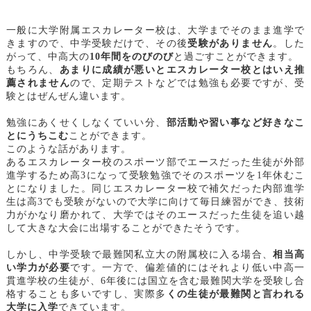
一般に大学附属エスカレーター校は、大学までそのまま進学で
きますので、中学受験だけで、その後
受験がありません
。した
がって、中高大の
10年間をのびのび
と過ごすことができます。
もちろん、
あまりに成績が悪いとエスカレーター校とはいえ推
薦されません
ので、定期テストなどでは勉強も必要ですが、受
験とはぜんぜん違います。
勉強にあくせくしなくていい分、
部活動や習い事など好きなこ
とにうちこむ
ことができます。
このような話があります。
あるエスカレーター校のスポーツ部でエースだった生徒が外部
進学するため高3になって受験勉強でそのスポーツを1年休むこ
とになりました。同じエスカレーター校で補欠だった内部進学
生は高3でも受験がないので大学に向けて毎日練習ができ、技術
力がかなり磨かれて、大学ではそのエースだった生徒を追い越
して大きな大会に出場することができたそうです。
しかし、中学受験で最難関私立大の附属校に入る場合、
相当高
い学力が必要
です。一方で、偏差値的にはそれより低い中高一
貫進学校の生徒が、6年後には国立を含む最難関大学を受験し合
格することも多いですし、実際多
くの生徒が最難関と言われる
大学に入学
できています。