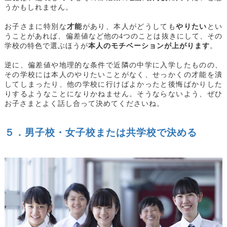
うかもしれません。
お子さまに特別な
才能
があり、本人がどうしても
やりたい
とい
うことがあれば、偏差値など他の4つのことは抜きにして、その
学校の特色で選ぶほうが
本人のモチベーションが上がります
。
逆に、偏差値や地理的な条件で近隣の中学に入学したものの、
その学校には本人のやりたいことがなく、せっかくの才能を潰
してしまったり、他の学校に行けばよかったと後悔ばかりした
りするようなことになりかねません。そうならないよう、ぜひ
お子さまとよく話し合って決めてくださいね。
５．男子校・女子校または共学校で決める