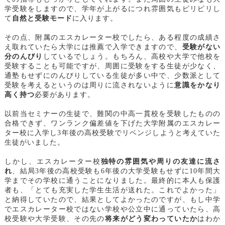
学受験をしますので、学年が上がるにつれ雰囲気もピリピリし
て
自然と受験モード
に入ります。
その点、附属のエスカレーター校でしたら、ある程度の成績さ
え取れていたら大学には推薦で入学できますので、
受験がない
分のんびり
しているでしょう。もちろん、高校や大学で他校を
受験することも可能ですが、周囲に受験をする生徒が少なく、
通塾もせずにのんびりしている生徒が多い中で、少数派として
受験を考えるというのは周りに流されないように
意識をかなり
高く持つ
必要があります。
以前当セミナーの生徒で、難関の中高一貫校を受験したものの
合格できず、ワンランク偏差値を下げた大学附属のエスカレー
ター校に入学し3年後の高校受験でリベンジしようと考えていた
生徒がいました。
しかし、エスカレーター校
独特の雰囲気や周りの友達に流さ
れ
、結局3年後の高校受験も6年後の大学受験もせずに10年間大
学までその学校に通うことになりました。最終的に本人も保護
者も、「とても充実した学生生活が送れた。これでよかった」
と納得していたので、結果としてよかったのですが、もし中学
でエスカレーター校ではない学校や公立中に通っていたら、高
校受験や大学受験、その先の
将来がどう変わっていたか
はわか