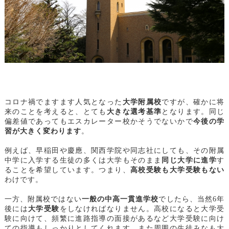
コロナ禍でますます人気となった
大学附属校
ですが、確かに将
来のことを考えると、とても
大きな選考基準
となります。同じ
偏差値であってもエスカレーター校かそうでないかで
今後の学
習が大きく変わります
。
例えば、早稲田や慶應、関西学院や同志社にしても、その附属
中学に入学する生徒の多くは大学もそのまま
同じ大学に進学
す
ることを希望しています。つまり、
高校受験も大学受験もない
わけです。
一方、附属校ではない
一般の中高一貫進学校
でしたら、当然6年
後には
大学受験
をしなければなりません。高校になると大学受
験に向けて、頻繁に進路指導の面接があるなど大学受験に向け
ての指導もしっかりとしてくれます。また周囲の生徒みなも大