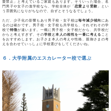
愛禁止」と考えているご家庭もあります。そういった場合、名
門男子や女子の進学校なら、学校全体が「
恋愛より受験
」とい
う雰囲気になりがちなので、自ずとそうなるでしょう。
ただ、少子化の影響もあり男子校・女子校は
毎年減少傾向
にあ
るのは確かです。男子校・女子校も共学校も、それぞれその学
校で
特徴
が違います。一概に男子校・女子校だから、共学校だ
からと考えすぎず、その
学校と本人の相性を一番に考える
こと
をおすすめします。お子さま本人の考えや性格、親御さまの考
えを合わせていっしょに学校選びをしてくださいね。
６．大学附属のエスカレーター校で選ぶ