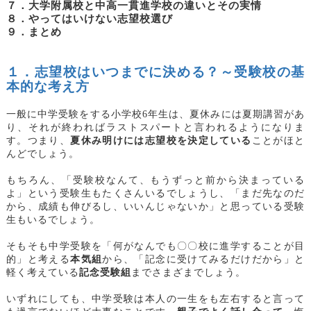
７．大学附属校と中高一貫進学校の違いとその実情
８．やってはいけない志望校選び
９．まとめ
１．志望校はいつまでに決める？～受験校の基
本的な考え方
一般に中学受験をする小学校6年生は、夏休みには夏期講習があ
り、それが終わればラストスパートと言われるようになりま
す。つまり、
夏休み明けには志望校を決定している
ことがほと
んどでしょう。
もちろん、「受験校なんて、もうずっと前から決まっている
よ」という受験生もたくさんいるでしょうし、「まだ先なのだ
から、成績も伸びるし、いいんじゃないか」と思っている受験
生もいるでしょう。
そもそも中学受験を「何がなんでも〇〇校に進学することが目
的」と考える
本気組
から、「記念に受けてみるだけだから」と
軽く考えている
記念受験組
までさまざまでしょう。
いずれにしても、中学受験は本人の一生をも左右すると言って