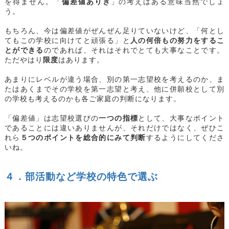
を得ません。「
偏差値ありき
」の考えはある意味当然でしょ
う。
もちろん、今は偏差値がぜんぜん足りていないけど、「何とし
てもこの学校に向けてと頑張る」と
人の何倍もの努力をするこ
とができる
のであれば、それはそれでとても大事なことです。
ただやはり
限度
はあります。
あまりにレベルが違う場合、別の第一志望校を考えるのか、ま
たはあくまでその学校を第一志望と考え、他に併願校として別
の学校も考えるのかも各ご家庭の判断になります。
「偏差値」は志望校選びの
一つの指標
として、大事なポイント
であることには違いありませんが、それだけではなく、ぜひこ
れら
５つのポイントを総合的にみて判断
するようにしてくださ
いね。
４．部活動など学校の特色で選ぶ