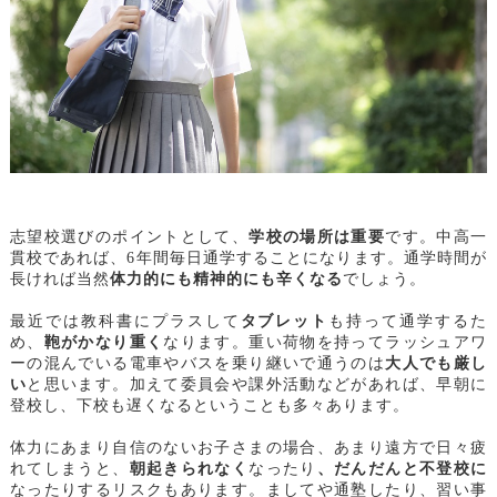
志望校選びのポイントとして、
学校の場所は重要
です。中高一
貫校であれば、6年間毎日通学することになります。通学時間が
長ければ当然
体力的にも精神的にも辛くなる
でしょう。
最近では教科書にプラスして
タブレット
も持って通学するた
め、
鞄がかなり重く
なります。重い荷物を持ってラッシュアワ
ーの混んでいる電車やバスを乗り継いで通うのは
大人でも厳し
い
と思います。加えて委員会や課外活動などがあれば、早朝に
登校し、下校も遅くなるということも多々あります。
体力にあまり自信のないお子さまの場合、あまり遠方で日々疲
れてしまうと、
朝起きられなく
なったり
、だんだんと不登校に
なったりするリスクもあります。ましてや通塾したり、習い事