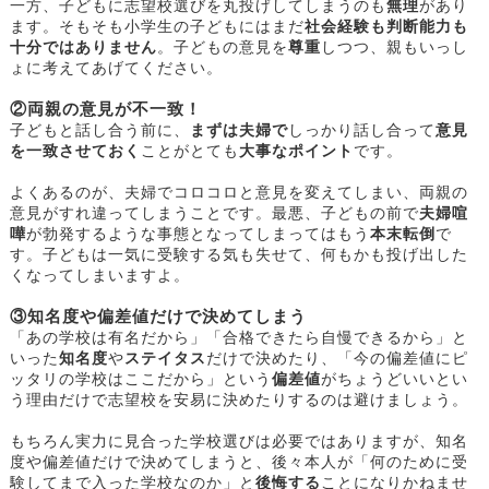
一方、子どもに志望校選びを丸投げしてしまうのも
無理
があり
ます。そもそも小学生の子どもにはまだ
社会経験も判断能力も
十分ではありません
。子どもの意見を
尊重
しつつ、親もいっし
ょに考えてあげてください。
②両親の意見が不一致！
子どもと話し合う前に、
まずは夫婦で
しっかり話し合って
意見
を一致させておく
ことがとても
大事なポイント
です。
よくあるのが、夫婦でコロコロと意見を変えてしまい、両親の
意見がすれ違ってしまうことです。最悪、子どもの前で
夫婦喧
嘩
が勃発するような事態となってしまってはもう
本末転倒
で
す。子どもは一気に受験する気も失せて、何もかも投げ出した
くなってしまいますよ。
③知名度や偏差値だけで決めてしまう
「あの学校は有名だから」「合格できたら自慢できるから」と
いった
知名度
や
ステイタス
だけで決めたり、「今の偏差値にピ
ッタリの学校はここだから」という
偏差値
がちょうどいいとい
う理由だけで志望校を安易に決めたりするのは避けましょう。
もちろん実力に見合った学校選びは必要ではありますが、知名
度や偏差値だけで決めてしまうと、後々本人が「何のために受
験してまで入った学校なのか」と
後悔する
ことになりかねませ