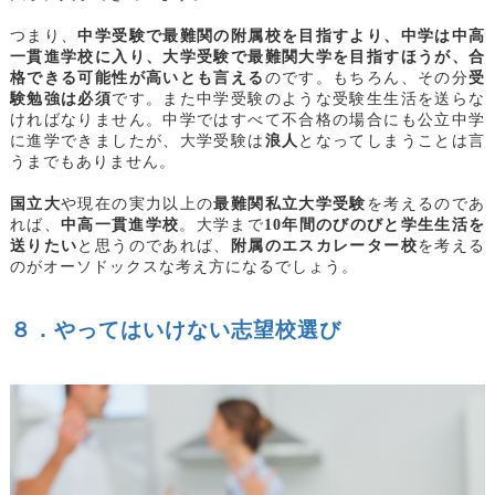
つまり、
中学受験で最難関の附属校を目指すより、中学は中高
一貫進学校に入り、大学受験で最難関大学を目指すほうが、合
格できる可能性が高いとも言える
のです。もちろん、その分
受
験勉強は必須
です。また中学受験のような受験生生活を送らな
ければなりません。中学ではすべて不合格の場合にも公立中学
に進学できましたが、大学受験は
浪人
となってしまうことは言
うまでもありません。
国立大
や現在の実力以上の
最難関私立大学受験
を考えるのであ
れば、
中高一貫進学校
。大学まで
10年間のびのびと学生生活を
送りたい
と思うのであれば、
附属のエスカレーター校
を考える
のがオーソドックスな考え方になるでしょう。
８．やってはいけない志望校選び