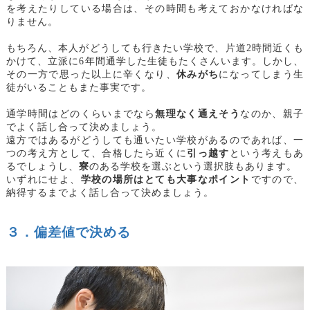
を考えたりしている場合は、その時間も考えておかなければな
りません。
もちろん、本人がどうしても行きたい学校で、片道2時間近くも
かけて、立派に6年間通学した生徒もたくさんいます。しかし、
その一方で思った以上に辛くなり、
休みがち
になってしまう生
徒がいることもまた事実です。
通学時間はどのくらいまでなら
無理なく通えそう
なのか、親子
でよく話し合って決めましょう。
遠方ではあるがどうしても通いたい学校があるのであれば、一
つの考え方として、合格したら近くに
引っ越す
という考えもあ
るでしょうし、
寮
のある学校を選ぶという選択肢もあります。
いずれにせよ、
学校の場所はとても大事なポイント
ですので、
納得するまでよく話し合って決めましょう。
３．偏差値で決める