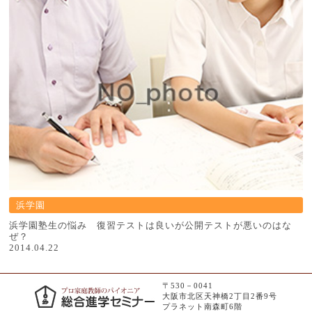
浜学園
浜学園塾生の悩み 復習テストは良いが公開テストが悪いのはな
ぜ？
2014.04.22
〒530－0041
大阪市北区天神橋2丁目2番9号
プラネット南森町6階