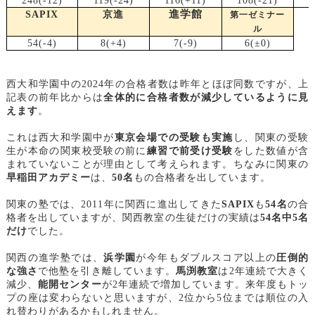
248(-12)
119(-24)
116(+11)
108(-21)
進学館
SAPIX
京進
第一ゼミナー
ル
54(-4)
8(+4)
7(-9)
6(
±0)
西大和学園中の2024年の合格者数は昨年とほぼ同数ですが、上
記表の前年比からは
全体的に合格者数が減少しているように見
えます
。
これは西大和学園中が
東京会場での受験も実施
し、関東の受験
生が本命の関東校受験の前に
練習で前受け受験
をした数値が含
まれていないことが理由として考えられます。ちなみに関東の
早稲田アカデミー
は、
50名
もの合格者を出しています。
関東の塾では、2011年に関西に進出してきた
SAPIX
も
54名
の合
格者を出していますが、関西教室の生徒だけの実績は
54名中5名
だけ
でした。
関西の進学塾では、
浜学園
が今年もダブルスコア以上の
圧倒的
な強さ
で他塾を引き離しています。
馬渕教室
は2年連続で大きく
減少、
能開センター
が2年連続で増加しています。来年度もトッ
プの座は変わらないと思いますが、2位から5位までは順位の入
れ替わりがあるかもしれません。