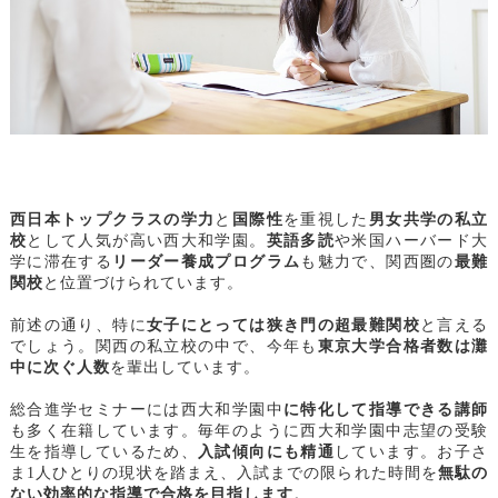
西日本トップクラスの学力
と
国際性
を重視した
男女共学の私立
校
として人気が高い西大和学園。
英語多読
や米国ハーバード大
学に滞在する
リーダー養成プログラム
も魅力で、関西圏の
最難
関校
と位置づけられています。
前述の通り、特に
女子にとっては狭き門の超最難関校
と言える
でしょう。関西の私立校の中で、今年も
東京大学合格者数は灘
中に次ぐ人数
を輩出しています。
総合進学セミナーには西大和学園中
に特化して指導できる講師
も多く在籍しています。毎年のように西大和学園中志望の受験
生を指導しているため、
入試傾向にも精通
しています。お子さ
ま1人ひとりの現状を踏まえ、入試までの限られた時間を
無駄の
ない効率的な指導で合格を目指します
。