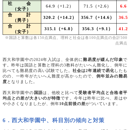
社 会
64.9
（+1.2）
71.5
（+2.6）
6.6
（女子）
合 計
320.2
（+14.2）
356.7
（+14.6）
36.5
（男子）
合 計
315.1
（+6.8）
356.3
（+9.1）
41.2
（女子）
※国語と算数は各150点満点、理科と社会は各100点満点の合計500
点満点
西大和学園中の2024年入試は、全体的に
難易度が緩んだ印象
で
す。昨年は国語と算数と理科の3教科がたいへん難化し、例年に
比べても難易度の高い試験でした。
社会は2年連続で易化
したも
のの、一昨年がたいへん難度が高かったので、
例年並みの難易
度
となりました。
西大和学園中の
国語
は、他校と比べて
受験者平均点と合格者平
均点との差が大きいのが特徴
です。今年は昨年に比べ、差はや
や小さくなりましたが、例年
10点前後の差
がついています。
6
．西大和学園中、科目別の傾向と対策