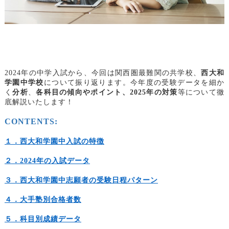
2024
年の中学入試から、今回は関西圏最難関の共学校、
西大和
学園中学校
について振り返ります。今年度の受験データを細か
く
分析
、
各科目の傾向やポイント、2025年の対策
等について徹
底解説いたします！
CONTENTS:
１．西大和学園中入試の特徴
２．2024
年の入試データ
３．西大和学園
中志願
者の受験日程パターン
４．大手塾別合格者数
５．科目別成績データ