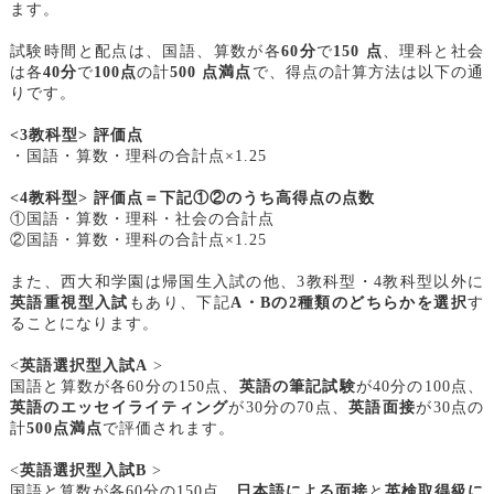
ます。
試験時間と配点は、国語、算数が各
60分
で
150 点
、理科と社会
は各
40分
で
100点
の計
500 点満点
で、得点の計算方法は以下の通
りです。
<3
教科型> 評価点
・国語・算数・理科の合計点×1.25
<4
教科型> 評価点＝下記①②のうち高得点の点数
①国語・算数・理科・社会の合計点
②国語・算数・理科の合計点×1.25
また、西大和学園は帰国生入試の他、3教科型・4教科型以外に
英語重視型入試
もあり、下記
A・Bの2種類のどちらかを選択
す
ることになります。
<
英語選択型入試A
>
国語と算数が各60分の150点、
英語の筆記試験
が40分の100点、
英語のエッセイライティング
が30分の70点、
英語面接
が30点の
計
500点満点
で評価されます。
<
英語選択型入試B
>
国語と算数が各60分の150点、
日本語による面接
と
英検取得級に