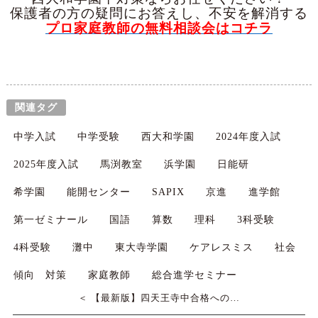
保護者の方の疑問にお答えし、不安を解消する
プロ家庭教師の無料相談会はコチラ
関連タグ
中学入試
中学受験
西大和学園
2024年度入試
2025年度入試
馬渕教室
浜学園
日能研
希学園
能開センター
SAPIX
京進
進学館
第一ゼミナール
国語
算数
理科
3科受験
4科受験
灘中
東大寺学園
ケアレスミス
社会
傾向 対策
家庭教師
総合進学セミナー
＜ 【最新版】四天王寺中合格への…