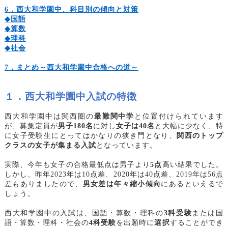
6
．西大和学園中、科目別の傾向と対策
◆
国語
◆
算数
◆
理科
◆
社会
7
．まとめ～西大和学園中合格への道～
１．西大和学園中入試の特徴
西大和学園中は関西圏の
最難関中学
と位置付けられています
が、募集定員が
男子180名
に対し
女子は40名
と大幅に少なく、特
に女子受験生にとってはかなりの狭き門となり、
関西のトップ
クラスの女子が集まる入試
となっています。
実際、今年も女子の合格最低点は男子より
5点
高い結果でした。
しかし、昨年2023年は10点差、2020年は40点差、2019年は56点
差もありましたので、
男女差は年々縮小傾向
にあるといえるで
しょう。
西大和学園中の入試は、国語・算数・理科の
3科受験
または国
語・算数・理科・社会の
4科受験
を出願時に
選択
することができ