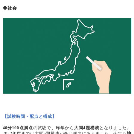
◆社会
【試験時間・配点と構成】
40
分100点満点
の試験で、昨年から
大問4題構成
となりました。
2022年度までは大問5題構成が多い傾向にありました。今年も
地