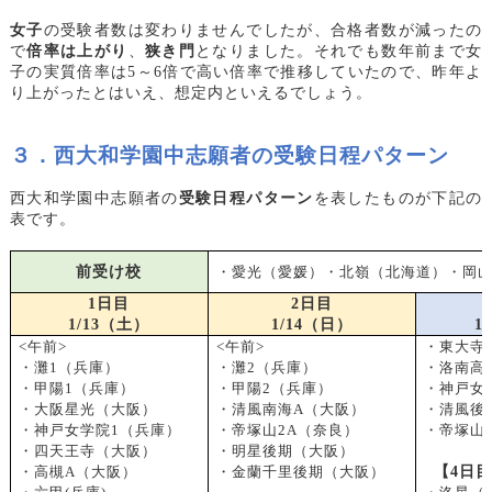
女子
の受験者数は変わりませんでしたが、合格者数が減ったの
で
倍率は上がり
、
狭き門
となりました。それでも数年前まで女
子の実質倍率は5～6倍で高い倍率で推移していたので、昨年よ
り上がったとはいえ、想定内といえるでしょう。
３．西大和学園中志願者の受験日程パターン
西大和学園中志願者の
受験日程パターン
を表したものが下記の
表です。
前受け校
・愛光（愛媛）・北嶺（北海道）・岡
1
日目
2
日目
1/13
（土）
1/14
（日）
1/
<
午前>
<
午前>
・東大寺
・灘1（兵庫）
・灘2（兵庫）
・洛南高
・甲陽1（兵庫）
・甲陽2（兵庫）
・神戸女
・大阪星光（大阪）
・清風南海A（大阪）
・清風後
・神戸女学院1（兵庫）
・帝塚山2A（奈良）
・帝塚山
・四天王寺（大阪）
・明星後期（大阪）
・高槻A（大阪）
・金蘭千里後期（大阪）
【4日目