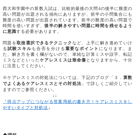
西大和学園中の算数入試は、比較的最後の大問4の後半に難度の
高い問題が出題される傾向にありますが、前半の小問集合にも
難度の高い問題が出題されています。前半の難度の高い問題で
時間を使いすぎず、
後半の解きやすい問題に時間を残せるよう
に意識
する必要があります。
問題を
取捨選択できるテクニック
など、上手に解き進めていけ
る
試験スキル
も合否を分ける
重要なポイント
になります。ま
た、解き方を書く欄がないので、単純な計算ミスや誤字、転記
ミスなどといった
ケアレスミスは致命傷
となりますから、十分
に注意してください。
※ケアレスミスの対処法については、下記のブログ「３．
算数
でよくあるケアレスミスとその対処法
」で詳しくご紹介してい
ますのでご参照ください。
↓↓
『得点アップにつながる答案用紙の書き方！ケアレスミスをし
やすいタイプと対処法
』