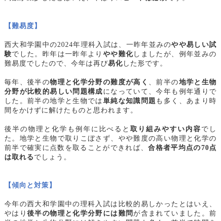
【難易度】
西大和学園中の2024年理科入試は、一昨年並みの
やや易しい試
験
でした。昨年は一昨年より
やや難化
しましたが、例年並みの
難易度でしたので、今年は再び
易化
した形です。
毎年、後半の
物理と化学分野の難度が高く
、前半の
地学と生物
分野が比較的易しい問題構成
になっていて、今年も例年通りで
した。前半の地学と生物では
単純な知識問題
も多く、あまり時
間をかけずに解けたものと思われます。
後半の物理と化学も例年に比べると
取り組みやすい内容
でし
た。地学と生物で取りこぼさず、やや難度の高い物理と化学の
前半で確実に点数を取ることができれば、
合格者平均点の70点
は取れる
でしょう。
【傾向と対策】
今年の西大和学園中の理科入試は比較的易しかったとはいえ、
やはり
後半の物理と化学分野には難問
が含まれていました。前