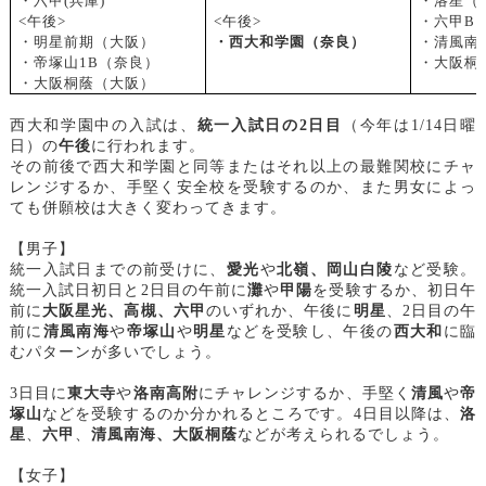
・六甲(兵庫)
・洛星（
<
午後>
<
午後>
・六甲B
・明星前期（大阪）
・西大和学園（奈良）
・清風南
・帝塚山1B（奈良）
・大阪桐
・大阪桐蔭（大阪）
西大和学園中の入試は、
統一入試日の2日目
（今年は1/14日曜
日）の
午後
に行われます。
その前後で西大和学園と同等またはそれ以上の最難関校にチャ
レンジするか、手堅く安全校を受験するのか、また男女によっ
ても併願校は大きく変わってきます。
【男子】
統一入試日までの前受けに、
愛光
や
北嶺、岡山白陵
など受験。
統一入試日初日と2日目の午前に
灘
や
甲陽
を受験するか、初日午
前に
大阪星光、高槻、六甲
のいずれか、午後に
明星
、2日目の午
前に
清風南海
や
帝塚山
や
明星
などを受験し、午後の
西大和
に臨
むパターンが多いでしょう。
3
日目に
東大寺
や
洛南高附
にチャレンジするか、手堅く
清風
や
帝
塚山
などを受験するのか分かれるところです。4日目以降は、
洛
星
、
六甲
、
清風南海、大阪桐蔭
などが考えられるでしょう。
【女子】