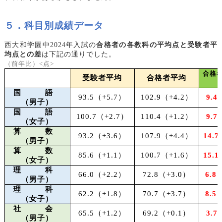
５．科目別成績データ
西大和学園中2024年入試の
合格者の各教科の平均点と受験者平
均点との差
は下記の通りでした。
（前年比）<点>
合格
受験者平均
合格者平均
国 語
93.5
（+5.7）
102.9
（+4.2）
9.4
（男子）
国 語
100.7
（+2.7）
110.4
（+1.2）
9.7
（女子）
算 数
93.2
（+3.6）
107.9
（+4.4）
14.7
（男子）
算 数
85.6
（+1.1）
100.7
（+1.6）
15.1
（女子）
理 科
66.0
（+2.2）
72.8
（+3.0）
6.8
（男子）
理 科
62.2
（+1.8）
70.7
（+3.7）
8.5
（女子）
社 会
65.5
（+1.2）
69.2
（+0.1）
3.7
（男子）