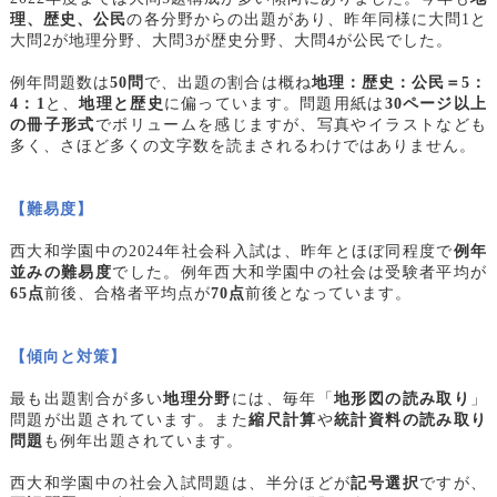
理、歴史、公民
の各分野からの出題があり、昨年同様に大問1と
大問2が地理分野、大問3が歴史分野、大問4が公民でした。
例年問題数は
50問
で、出題の割合は概ね
地理：歴史：公民＝5：
4：1
と、
地理と歴史
に偏っています。問題用紙は
30ページ以上
の冊子形式
でボリュームを感じますが、写真やイラストなども
多く、さほど多くの文字数を読まされるわけではありません。
【難易度】
西大和学園中の2024年社会科入試は、昨年とほぼ同程度で
例年
並みの難易度
でした。例年西大和学園中の社会は受験者平均が
65点
前後、合格者平均点が
70点
前後となっています。
【傾向と対策】
最も出題割合が多い
地理分野
には、毎年「
地形図の読み取り
」
問題が出題されています。また
縮尺計算
や
統計資料の読み取り
問題
も例年出題されています。
西大和学園中の社会入試問題は、半分ほどが
記号選択
ですが、