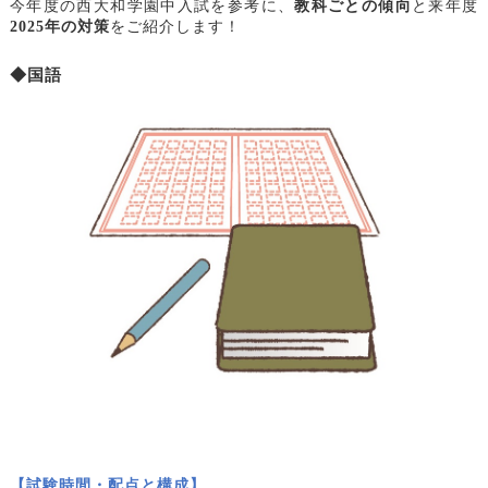
今年度の西大和学園中入試を参考に、
教科ごとの傾向
と来年度
2025年の対策
をご紹介します！
◆国語
【試験時間・配点と構成】