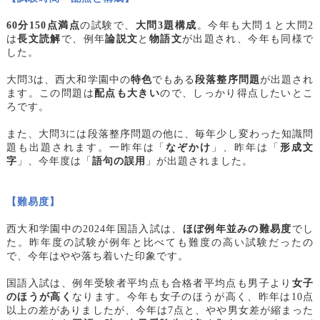
60
分150点満点
の試験で、
大問3題構成
。今年も大問１と大問2
は
長文読解
で、例年
論説文
と
物語文
が出題され、今年も同様で
した。
大問3は、西大和学園中の
特色
でもある
段落整序問題
が出題され
ます。この問題は
配点も大きい
ので、しっかり得点したいとこ
ろです。
また、大問3には段落整序問題の他に、毎年少し変わった知識問
題も出題されます。一昨年は「
なぞかけ
」、昨年は「
形成文
字
」、今年度は「
語句の誤用
」が出題されました。
【難易度】
西大和学園中の2024年国語入試は、
ほぼ例年並みの難易度
でし
た。昨年度の試験が例年と比べても難度の高い試験だったの
で、今年はやや落ち着いた印象です。
国語入試は、例年受験者平均点も合格者平均点も男子より
女子
のほうが高く
なります。今年も女子のほうが高く、昨年は10点
以上の差がありましたが、今年は7点と、やや男女差が縮まった