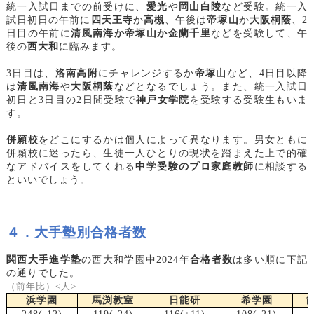
統一入試日までの前受けに、
愛光
や
岡山白陵
など受験。統一入
試日初日の午前に
四天王寺
か
高槻
、午後は
帝塚山
か
大阪桐蔭
、2
日目の午前に
清風南海か帝塚山か金蘭千里
などを受験して、午
後の
西大和
に臨みます。
3
日目は、
洛南高附
にチャレンジするか
帝塚山
など、4日目以降
は
清風南海
や
大阪桐蔭
などとなるでしょう。また、統一入試日
初日と3日目の2日間受験で
神戸女学院
を受験する受験生もいま
す。
併願校
をどこにするかは個人によって異なります。男女ともに
併願校に迷ったら、生徒一人ひとりの現状を踏まえた上で的確
なアドバイスをしてくれる
中学受験のプロ家庭教師
に相談する
といいでしょう。
４．大手塾別合格者数
関西大手進学塾
の西大和学園中2024年
合格者数
は多い順に下記
の通りでした。
（前年比）<人>
浜学園
馬渕教室
日能研
希学園
能