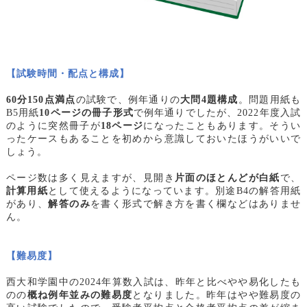
【試験時間・配点と構成】
60
分150点満点
の試験で、例年通りの
大問4題構成
。問題用紙も
B5用紙
10ページの冊子形式
で例年通りでしたが、2022年度入試
のように突然冊子が
18ページ
になったこともあります。そうい
ったケースもあることを初めから意識しておいたほうがいいで
しょう。
ページ数は多く見えますが、見開き
片面のほとんどが白紙
で、
計算用紙
として使えるようになっています。別途B4の解答用紙
があり、
解答のみ
を書く形式で解き方を書く欄などはありませ
ん。
【難易度】
西大和学園中の2024年算数入試は、昨年と比べやや易化したも
のの
概ね例年並みの難易度
となりました。昨年はやや難易度の