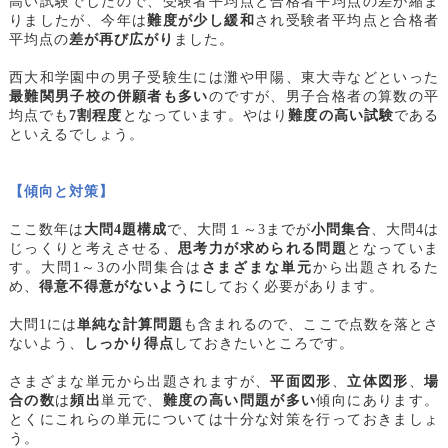
高い試験でしたので、受験者平均点と合格者平均点の差が縮ま
りましたが、今年は
難度が少し緩和
され受験者平均点と合格者
平均点の
差が再び広がり
ました。
西大和学園中の男子受験生には灘や甲陽、東大寺などといった
最難関男子校の併願者も多い
のですが、男子合格者の算数の平
均点でも
7割程度
となっています。やはり
難度の高い試験
である
といえるでしょう。
【傾向と対策】
ここ数年は
大問4題構成
で、大問１～3までが
小問集合
、大問4は
じっくりと考えさせる、
思考力が求められる問題
となっていま
す。大問1～3の小問集合は
さまざまな単元
から出題されるた
め、
得意不得意がないように
しておく必要があります。
大問1には
単純な計算問題
も含まれるので、ここで点数を落とさ
ないよう、
しっかり得点
しておきたいところです。
さまざまな単元から出題されますが、
平面図形
、
立体図形
、
場
合の数
は
頻出
単元で、
難度の高い問題が多い
傾向にあります。
とくにこれらの単元については十分な対策を行っておきましょ
う。