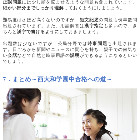
正誤問題
には少し頭を悩ませるような問題も含まれています。
細かい部分までしっかり理解
しておくようにしましょう。
難易度はさほど高くないのですが、
短文記述
の問題も例年数問
出題されています。また、用語解答は
漢字指定
も多いので、き
ちんと
漢字で書けるように
しておきましょう。
出題数は少ないですが、公民分野では
時事問題
も出題されま
す。日ごろから新聞やニュースに関心を持ち、親子での何気な
い
会話
などで自然と時事用語の
説明
ができるようになるといい
でしょう。
7
．まとめ～西大和学園中合格への道～