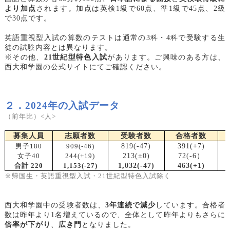
より加点
されます。加点は英検1級で60点、準1級で45点、2級
で30点です。
英語重視型入試の算数のテストは通常の3科・4科で受験する生
徒の試験内容とは異なります。
※その他、
21世紀型特色入試
があります。ご興味のある方は、
西大和学園の公式サイトにてご確認ください。
２．2024年の入試データ
（前年比）<人>
募集人員
志願者数
受験者数
合格者数
男子180
909(-46)
819(-47)
391(+7)
女子40
244(+19)
213(
±0)
72(-6
）
合計 220
1,153(-27)
1,032(-47)
463(+1)
※帰国生・英語重視型入試・21世紀型特色入試除く
西大和学園中の受験者数は、
3年連続で減少
しています。合格者
数は昨年より1名増えているので、全体として昨年よりもさらに
倍率が下がり
、
広き門
となりました。