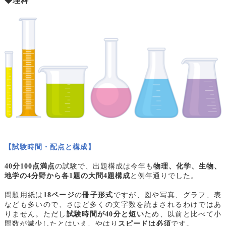
◆理科
【試験時間・配点と構成】
40
分100点満点
の試験で、出題構成は今年も
物理、化学、生物、
地学の4分野から各1題の大問4題構成
と例年通りでした。
問題用紙は
18ページ
の
冊子形式
ですが、図や写真、グラフ、表
なども多いので、さほど多くの文字数を読まされるわけではあ
りません。ただし
試験時間が40分と短い
ため、以前と比べて小
問数が減少したとはいえ、やはり
スピードは必須
です。