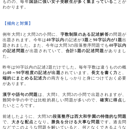
ものの、毎年
国語に強い女子受験生が多く集まっている
ことが
わかります。
【傾向と対策】
例年大問1と大問2の小問に、
字数制限のある記述解答
の問題が
出題されます。今年は
40字以内
の記述が
3題
と
90字以内が1題
出
題されました。また、今年は大問3の段落整序問題でも
40字以内
の記述問題
が出題されていて、
合計5題の記述問題
がありまし
た。
昨年は90字以内の記述2題だけでした。毎年字数は違うものの概
ね
40～90字程度の記述が出題
されています。
長文を書く力
と、
端的にまとめる記述力
の両方をしっかりと身につけておく必要
があります。
漢字や語句の問題
は、大問1、大問2の小問で出題されますが、
難関中学の中では比較的易しい問題が多いので、
確実に得点
し
たいところです。
前述したように、大問3の
段落整序は西大和学園の特徴的な問題
で、
大きな配点
となり
、勝負を分ける大事な問題
です。過去問
などでこのような問題を解いていると、何となくできるような