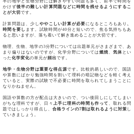
半の地学と生物分野には解きやすい問題も多く、前半で時間を
かけず
後半の難しい計算問題などに時間を残せるようにするこ
とが大切
です。
計算問題は、少し
ややこしい計算が必要
になるところもあり
、
時間を要し
ます。試験時間が40分と短いので、焦る気持ちもあ
ると思いますが、落ち着いて解き進めることが大切です。
物理、生物、地学の3分野については出題単元がさまざまで、あ
まり偏りはないのですが、化学分野については
燃焼
、
気体
とい
った
化学変化
の単元が
頻出
です。
地学・生物分野は重要な得点源
です。比較的易しいので、国語
や算数にばかり勉強時間を割いて理科の暗記物などを軽く考え
ていると、実際の試験で不必要に時間を取られてしまうことに
なりかねません。
国語や算数の方が配点は大きいので、つい後回しにしてしまい
がちな理科ですが、日々
上手に理科の時間も作って
、取れる問
題ではしっかり得点し、
合格ラインの7割は取れるように対策
し
ていきましょう。