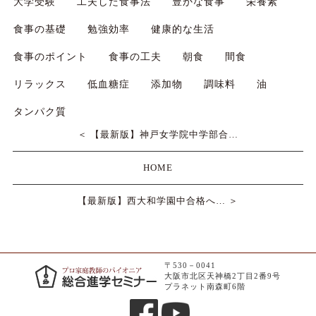
大学受験
工夫した食事法
豊かな食事
栄養素
食事の基礎
勉強効率
健康的な生活
食事のポイント
食事の工夫
朝食
間食
リラックス
低血糖症
添加物
調味料
油
タンパク質
＜ 【最新版】神戸女学院中学部合…
HOME
【最新版】西大和学園中合格へ… ＞
〒530－0041
大阪市北区天神橋2丁目2番9号
プラネット南森町6階