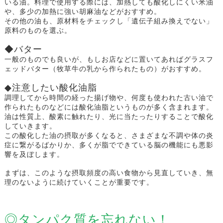
いる油。料理で使用する際には、加熱しても酸化しにくい米油
や、多少の加熱に強い胡麻油などがおすすめ。
その他の油も、原材料をチェックし「遺伝子組み換えでない」
原料のものを選ぶ。
◆バター
一般のものでも良いが、もしお店などに置いてあればグラスフ
ェッドバター（牧草牛の乳から作られたもの）がおすすめ。
◆注意したい酸化油脂
調理してから時間の経った揚げ物や、何度も使われた古い油で
作られたものなどには酸化油脂というものが多く含まれます。
油は性質上、酸素に触れたり、光に当たったりすることで酸化
していきます。
この酸化した油の摂取が多くなると、さまざまな不調や体の炎
症に繋がるばかりか、多くが脂でできている脳の機能にも悪影
響を及ぼします。
まずは、このような摂取頻度の高い食物から見直していき、無
理のないように続けていくことが重要です。
◎タンパク質を忘れない！