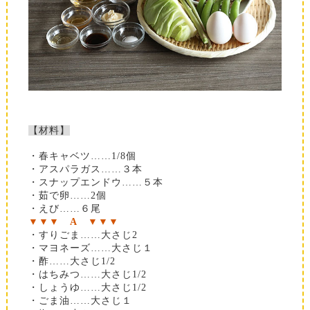
【材料】
・春キャベツ……1/8個
・アスパラガス……３本
・スナップエンドウ……５本
・茹で卵……2個
・えび……６尾
▼▼▼
A
▼▼▼
・すりごま……大さじ2
・マヨネーズ……大さじ１
・酢……大さじ1/2
・はちみつ……大さじ1/2
・しょうゆ……大さじ1/2
・ごま油……大さじ１