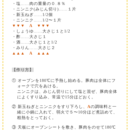
・塩……肉の重量の０.８％
・ニンニク(みじん切り)……１片
・新玉ねぎ……1/2個
・ニンニク……1/2〜１片
▼▼▼
A
▼▼▼
・しょうゆ……大さじ１と1/2
・酢……大さじ１
・酒……大さじ１と1/2
・みりん……大さじ２
▲▲▲
A
▲▲▲
【作り方】
① オーブンを180℃に予熱し始める。豚肉は全体にフ
ォークで穴をあける。
ニンニクは、みじん切りにして塩と混ぜ、豚肉全体
によくすり込み、常温で15分ほどおく。
② 新玉ねぎとニンニクをすり下ろし、
A
の調味料と一
緒に小鍋に入れて、弱火で５〜10分ほど煮詰めて、
粗熱をとっておく。
③ 天板にオーブンシートを敷き、豚肉をのせて180℃