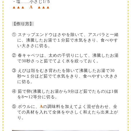
・塩……小さじ1/５
▲▲▲
A
▲▲▲
【作り方】
① スナップエンドウはさやを除いて、アスパラと一緒
に、沸騰したお湯で１分茹で水気をきり、食べやす
い大きさに切る。
② 春キャベツは、太めの千切りにして、沸騰したお湯
で30秒さっと茹でてよく水を絞っておく。
③ えびは殻をむき背わたを除いて沸騰したお湯で30
秒〜１分ほど茹でて水気をきり、食べやすい大きさ
に切る。
④ 茹で卵(沸騰したお湯から9分ほど茹でたもの)は1個
を8〜12等分に切る。
⑤ ボウルに、
A
の調味料を加えてよく混ぜ合わせ、全
ての具材を入れて全体をやさしく和えたら出来上が
り。