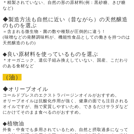
＊精製されていない、自然の形の原材料(例：黒砂糖、きび糖
など)
◆製造方法も自然に近い（昔ながら）の天然醸造
のものを選ぶ
＝含まれる微生物・菌の数や種類が圧倒的に違う！
(味噌などの発酵調味料が、機能性食品としての働きを持つのは
天然醸造のもの)
◆良い原材料を使っているものを選ぶ
＊オーガニック、遺伝子組み換えしていない、国産、こだわり
のある食材など
（油）
◆オリーブオイル
コールドプレスのエクストラバージンオイルがおすすめ。
オリーブオイルは抗酸化作用が強く、健康の面でも注目される
オイルですが、熱で変質しやすいため、できるだけサラダなど
にかけてそのまま食べるのがおすすめ。
◆植物油
外食・中食でも多用されているため、自然と摂取過多になって