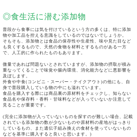
◎食生活に潜む添加物
普段から食事には気を付けているという方の多くは、特に添加
物や加工品を控える意識をしているのではないでしょうか。
そもそも、添加物とは食品の保存性や生産性、味や見た目など
も良くするもので、天然の食物を材料とするものがある一方
で、人工的に作られたものもあります。
微量であれば問題ないとされていますが、添加物の摂取が積み
重なってくることで味覚や腸内環境、消化能力などに悪影響を
及ぼします。
外食や中食(コンビニ・スーパー・テイクアウト)の他にも、自
身で普段購入している物の中にも溢れています。
食品を購入する際には商品裏の原材料をチェックし、知らない
食品名や保存料・香料・甘味料などが入っていないか注意して
見ることが重要です。
(完全に添加物が入っていないものを探すのが難しい場合、記載
されている添加物の数が少ないものや原材料の産地がはっきり
しているもの、また遺伝子組み換えの食材を使っていないもの
などを基準に購入すると良いと思います。)