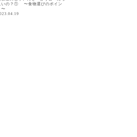
良いの？① 〜食物選びのポイン
ト〜
023.04.19