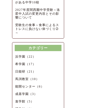
がある中学10校
2027年度関西圏中学受験～洛
星中入試の変更内容とその影
響について
受験生の食事～食事によるス
トレスに負けない体づくり➁
～
カテゴリー
浜学園（22）
希学園（17）
日能研（21）
馬渕教室（10）
能開センター（6）
成基学園（3）
進学館（5）