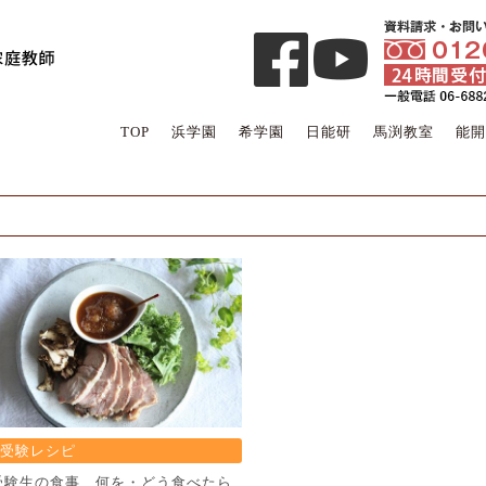
TOP
浜学園
希学園
日能研
馬渕教室
能開
受験レシピ
受験生の食事、何を・どう食べたら