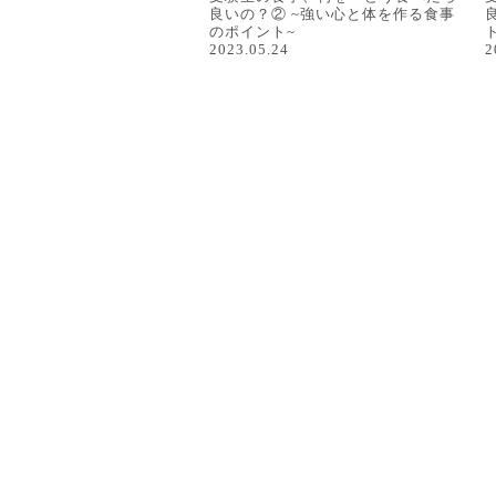
良いの？② ~強い心と体を作る食事
のポイント~
2023.05.24
2