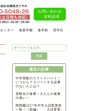
お問い合わせ
・資料請求
センター
成基学園
進学館
奨学社
最近の記事
中学受験のラストスパート！
いつから？スパートする必要
のない人とは？
受験生の食事～大人との食事
の違い～
関西圏2027年中学入試変更校
一覧！（前編） 入試変更