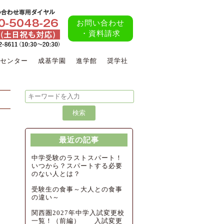
お問い合わせ
・資料請求
センター
成基学園
進学館
奨学社
最近の記事
中学受験のラストスパート！
いつから？スパートする必要
のない人とは？
受験生の食事～大人との食事
の違い～
関西圏2027年中学入試変更校
一覧！（前編） 入試変更