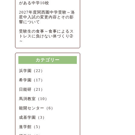
がある中学10校
2027年度関西圏中学受験～洛
星中入試の変更内容とその影
響について
受験生の食事～食事によるス
トレスに負けない体づくり➁
～
カテゴリー
浜学園（22）
希学園（17）
日能研（21）
馬渕教室（10）
能開センター（6）
成基学園（3）
進学館（5）