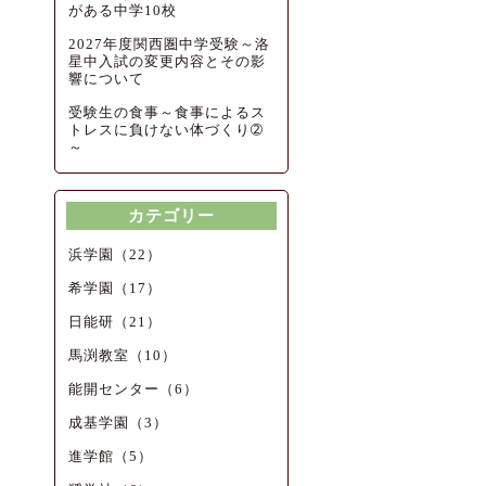
がある中学10校
2027年度関西圏中学受験～洛
星中入試の変更内容とその影
響について
受験生の食事～食事によるス
トレスに負けない体づくり➁
～
カテゴリー
浜学園（22）
希学園（17）
日能研（21）
馬渕教室（10）
能開センター（6）
成基学園（3）
進学館（5）