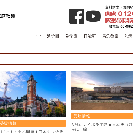
TOP
浜学園
希学園
日能研
馬渕教室
能開
受験情報
受験情報
入試によく出る問題★日本史（江
時代）編
入試によく出る問題★日本史（近代