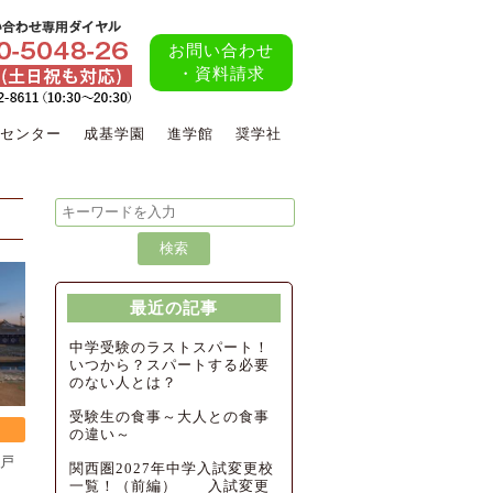
お問い合わせ
・資料請求
センター
成基学園
進学館
奨学社
最近の記事
中学受験のラストスパート！
いつから？スパートする必要
のない人とは？
受験生の食事～大人との食事
の違い～
戸
関西圏2027年中学入試変更校
一覧！（前編） 入試変更