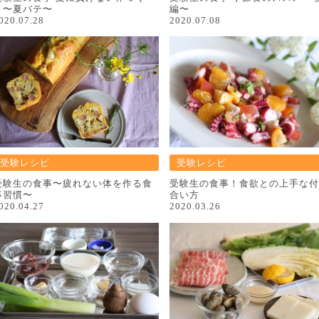
り〜夏バテ〜
編〜
020.07.28
2020.07.08
受験レシピ
受験レシピ
受験⽣の⾷事〜疲れない体を作る⾷
受験生の食事！食欲との上手な付
事習慣〜
合い方
020.04.27
2020.03.26