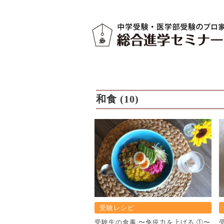
和食 (10)
受験レシピ
受験⽣の⾷事 〜免疫⼒を上げる ①〜