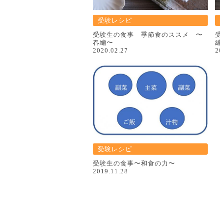
受験レシピ
受験生の食事 季節食のススメ 〜
春編〜
2020.02.27
2
受験レシピ
受験⽣の⾷事〜和⾷の⼒〜
2019.11.28