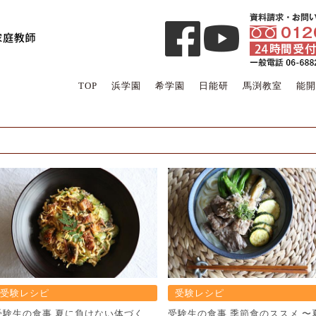
TOP
浜学園
希学園
日能研
馬渕教室
能開
受験レシピ
受験レシピ
受験⽣の⾷事 夏に負けない体づく
受験⽣の⾷事 季節⾷のススメ 〜