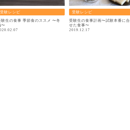
受験レシピ
受験レシピ
受験生の食事 季節食のススメ 〜冬
受験⽣の⾷事計画〜試験本番に合
編〜
せた⾷事〜
020.02.07
2019.12.17