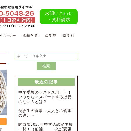
お問い合わせ
・資料請求
センター
成基学園
進学館
奨学社
最近の記事
中学受験のラストスパート！
いつから？スパートする必要
のない人とは？
受験生の食事～大人との食事
の違い～
関西圏2027年中学入試変更校
一覧！（前編） 入試変更
夏