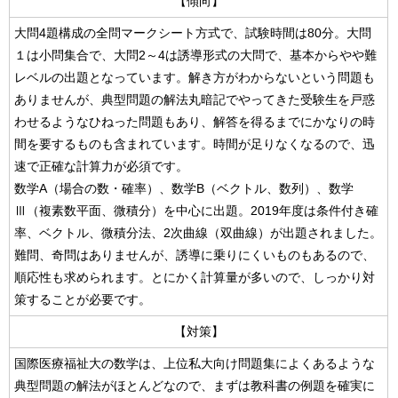
【傾向】
大問4題構成の全問マークシート方式で、試験時間は80分。大問
１は小問集合で、大問2～4は誘導形式の大問で、基本からやや難
レベルの出題となっています。解き方がわからないという問題も
ありませんが、典型問題の解法丸暗記でやってきた受験生を戸惑
わせるようなひねった問題もあり、解答を得るまでにかなりの時
間を要するものも含まれています。時間が足りなくなるので、迅
速で正確な計算力が必須です。
数学A（場合の数・確率）、数学B（ベクトル、数列）、数学
Ⅲ（複素数平面、微積分）を中心に出題。2019年度は条件付き確
率、ベクトル、微積分法、2次曲線（双曲線）が出題されました。
難問、奇問はありませんが、誘導に乗りにくいものもあるので、
順応性も求められます。とにかく計算量が多いので、しっかり対
策することが必要です。
【対策】
国際医療福祉大の数学は、上位私大向け問題集によくあるような
典型問題の解法がほとんどなので、まずは教科書の例題を確実に