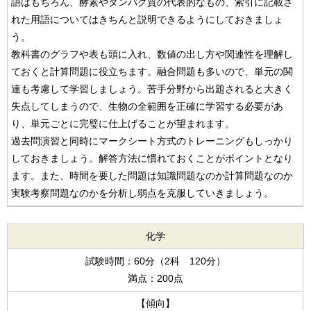
語はもちろん、酵素やタンパク質の代表的なもの、索引に記載さ
れた用語についてはきちんと説明できるようにしておきましょ
う。
教科書のグラフや表も頭に入れ、数値の出し方や関連性を理解し
ておくと計算問題に役立ちます。融合問題も多いので、単元の関
連も考慮して学習しましょう。苦手分野から出題されると大きく
失点してしまうので、生物の全範囲を正確に学習する必要があ
り、単元ごとに完璧に仕上げることが望まれます。
過去問演習と同時にマークシート方式のトレーニングもしっかり
しておきましょう。解答方法に慣れておくことがポイントとなり
ます。また、時間を要した問題は知識問題なのか計算問題なのか
実験考察問題なのかを分析し弱点を克服していきましょう。
化学
試験時間：60分（2科 120分）
満点：200点
【傾向】