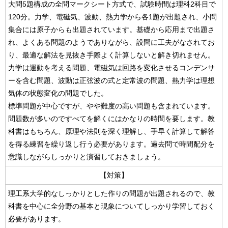
大問5題構成の全問マークシート方式で、試験時間は理科2科目で
120分。力学、電磁気、波動、熱力学から各1題が出題され、小問
集合には原子からも出題されています。基礎から応用まで出題さ
れ、よくある問題のようでありながら、設問に工夫がなされてお
り、最適な解法を見抜き手際よく計算しないと解き切れません。
力学は運動を考える問題、電磁気は回路を変化させるコンデンサ
ーを含む問題、波動は正弦波の式と定常波の問題、熱力学は理想
気体の状態変化の問題でした。
標準問題が中心ですが、やや難度の高い問題も含まれています。
問題数が多いのですべてを解くにはかなりの時間を要します。教
科書はもちろん、原理や法則を深く理解し、手早く計算して解答
を得る練習を繰り返し行う必要があります。過去問で時間配分を
意識しながらしっかりと演習しておきましょう。
【対策】
理工系大学的なしっかりとした作りの問題が出題されるので、教
科書を中心に全分野の基本と現象についてしっかり学習しておく
必要があります。