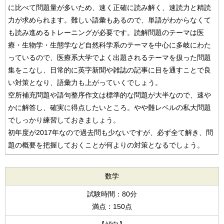
に比べて問題量が多いため、速く正確に読み解く、速読力と精読
力が求められます。難しい語彙もあるので、単語がわからなくて
も読み進めるトレーニングが必要です。読解問題のテーマは医
療・生物学・生態学など自然科学系のテーマを中心に多岐にわた
っているので、医療系大学でよく出題されるテーマを扱った問題
集をこなし、日常的に英字新聞や雑誌の記事に目を通すことで良
い対策となり、語彙力も上がっていくでしょう。
空所補充問題や語句整序作文は標準的な問題が大半なので、速や
かに解答し、確実に得点したいところ。やや難レベルの私大問題
でしっかり練習しておきましょう。
初年度が2017年なので過去問も少ないですが、必ず全て解き、問
題の概要を把握しておくことが何よりの対策となるでしょう。
数学
試験時間：80分
満点：150点