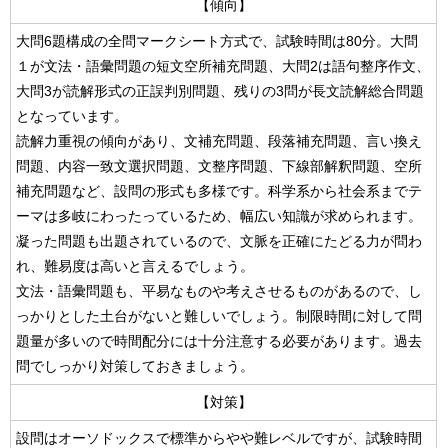
【傾向】
大問6題構成の全問マークシート方式で、試験時間は80分。大問
１が文法・語彙問題の短文空所補充問題、大問2は語句整序作文、
大問3が読解形式の正誤判別問題、残りの3問が長文読解総合問題
となっています。
読解力重視の傾向があり、文補充問題、段落補充問題、言い換え
問題、内容一致文選択問題、文整序問題、下線部解釈問題、空所
補充問題など、設問の形式も多様です。科学系から社会系までテ
ーマは多岐にわったっているため、幅広い知識が求められます。
凝った問題も出題されているので、文脈を正確にたどる力が問わ
れ、難易度は高いと言えるでしょう。
文法・語彙問題も、平易なものや考えさせるものがあるので、し
っかりとした土台がないと難しいでしょう。制限時間に対して問
題量が多いので時間配分には十分注意する必要があります。過去
問でしっかり対策しておきましょう。
【対策】
設問はオーソドックスで標準からやや難レベルですが、試験時間