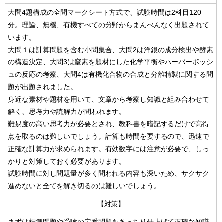
大問4題構成の全問マークシート方式で、試験時間は2科目120
分。理論、無機、有機すべての分野からまんべんなく出題されて
います。
大問１は計算問題を含む小問集合、大問2は洋銀の成分検出や酵素
の構造決定、大問3は窒素を題材にした化学平衡やハーバーボッシ
ュの反応の考察、大問4は有機化合物の合成と分離精製に関する問
題が出題されました。
身近な素材や題材を用いて、文章から考察し知識と組み合わせて
解く、思考力や読解力が問われます。
難易度の高い思考力が必要とされ、教科書を暗記するだけで高得
点を取るのは難しいでしょう。計算も時間を要するので、迅速で
正確な計算力が求められます。有効数字には注意が必要で、しっ
かりと対策しておく必要があります。
試験時間に対し問題量が多く問われる内容も深いため、サクサク
進めないと全てを解き切るのは難しいでしょう。
【対策】
まずは標準問題や受験の定番問題をきっちり仕上げて正確な知識