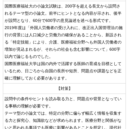
国際医療福祉大の小論文試験は、200字を超える長文から設問さ
れるテーマ型の小論文。前半にヒントとなる内容が示され、後半
が設問となり、60分で600字の意見論述を述べる形式です。
2019年度は「外国人労働者の受け入れに、改正出入国管理法の施
行の背景には人口減少と労働力の確保があることから、新設され
る「特定技能」により、介護、医療福祉分野へも外国人労働者の
増加が見込まれるが、それらの社会も含む影響について」600字
以内で論じるものでした。
国際医療福祉大学は国の内外で活躍する医師の育成を目標として
いるため、日ごろから自国の長所や短所、問題点や課題などを正
確に理解しておく必要があります。
【対策】
設問中の条件やヒントを読み取る力と、問題点や背景となってい
る事柄の理解が必要です。
テーマ型の小論文では、特定の分野に偏らず幅広く情報を収集す
る力と探究心、知識欲などが求められます。医療分野と関係がな
いと思われる事項でも医療に影響があるとことを想定し、現代社