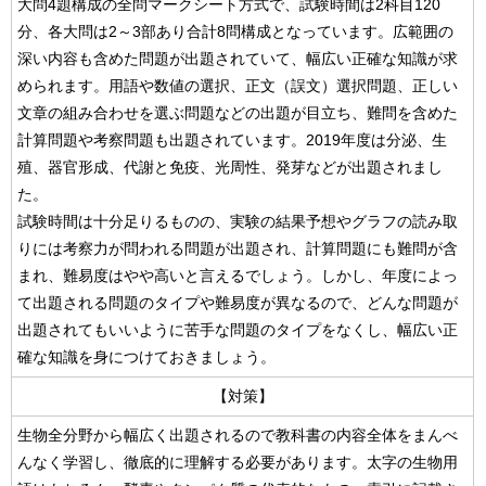
大問4題構成の全問マークシート方式で、試験時間は2科目120
分、各大問は2～3部あり合計8問構成となっています。広範囲の
深い内容も含めた問題が出題されていて、幅広い正確な知識が求
められます。用語や数値の選択、正文（誤文）選択問題、正しい
文章の組み合わせを選ぶ問題などの出題が目立ち、難問を含めた
計算問題や考察問題も出題されています。2019年度は分泌、生
殖、器官形成、代謝と免疫、光周性、発芽などが出題されまし
た。
試験時間は十分足りるものの、実験の結果予想やグラフの読み取
りには考察力が問われる問題が出題され、計算問題にも難問が含
まれ、難易度はやや高いと言えるでしょう。しかし、年度によっ
て出題される問題のタイプや難易度が異なるので、どんな問題が
出題されてもいいように苦手な問題のタイプをなくし、幅広い正
確な知識を身につけておきましょう。
【対策】
生物全分野から幅広く出題されるので教科書の内容全体をまんべ
んなく学習し、徹底的に理解する必要があります。太字の生物用