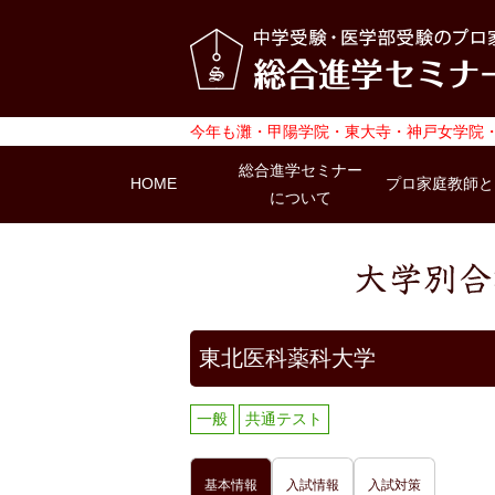
今年も灘・甲陽学院・東大寺・神戸女学院・
総合進学セミナー
HOME
プロ家庭教師と
について
東北医科薬科大学
一般
共通テスト
基本情報
入試情報
入試対策