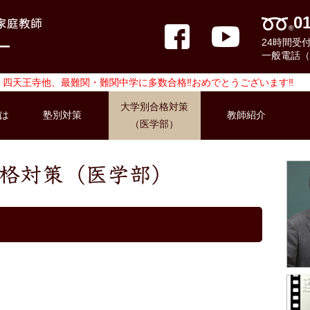
0
24時間受
一般電話（10
四天王寺他、最難関・難関中学に多数合格‼おめでとうございます‼
大学別合格対策
は
塾別対策
教師紹介
（医学部）