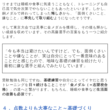
リオまでは睡眠や食事に気遣うこともなく、トレーニングも自
己流で気分次第でやらないこともあったといいます。しかし、
銅メダルで終わってしまった
悔しさ
から、「
面倒くさいこと、
嫌なこと
」に
率先して取り組む
ようになったそうです。
そして東京大会では見事に金メダルを獲得し、その後も輝かし
い成績を収めています。その髙藤選手の言葉をもう一つご紹介
します。
今も本当は避けたいんですけど。でも、面倒くさい
「
ことや嫌なことが、実は自分にとって一番意味のある
ことだと感じたので、地味な基礎の練習を続けたり、
最初に嫌な選手と組んでみたりしています
」
受験勉強も同じですね。
基礎練習
や自分にとってイヤだと思う
トレーニングを
日々続けること
こそが「
金メダル（＝志望校合
格）
」の道へと繋がります。もちろん、睡眠や食事など
生活面
の改善も必須
です。
４． 点数よりも大事なこと～基礎づくり