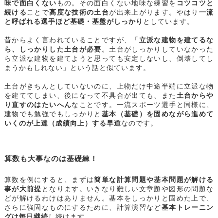
味で面白くない
もの。その面白くない地味な練習を
コツコツと
続ける
ことで
高度な技術の土台
が出来上がります。やはり
一流
と呼ばれる選手ほど基礎・基盤がしっかり
としています。
昔からよく言われていることですが、「
立派な建物を建てるな
ら、しっかりした土台が必要
。土台がしっかりしていなかった
ら立派な建物を建てようと思っても安定しないし、倒壊してし
まうかもしれない」という話と似ています。
土台がきちんとしていないのに、上物だけ中途半端に立派な物
を建ててしまい、後になって不具合が出ても、また
土台からや
り直すのはたいへん
なことです。一流スポーツ選手と同様に、
建物でも勉強でもしっかりと
基本（基礎）を固めながら進めて
いくのが上達（成績向上）する早道
なのです。
算数も大事なのは基礎練！
算数を例にすると、まずは
簡単な計算問題や基本問題が解ける
事が大前提
となります。いきなり難しい文章題や図形の問題な
どが解けるわけはありません。基本をしっかりと固めた上で、
さらに強固なものにするために、計算演習など
基本トレーニン
グは毎日継続
し続けます。