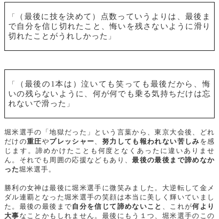
（最後に技を決めて）点数っていうよりは、最後ま
「
で自分を信じ切れたこと、悔いを残さないように滑り
切れたことがうれしかった
」
（最後の1本は）泣いても笑っても最後だから、悔
「
いの残らないように、何が何でも乗る気持ちだけは忘
れないで滑った
」
堀米選手の「地獄だった」という言葉から、東京大会後、どれ
だけの
重圧
や
プレッシャー
、
努力しても報われない苦しみ
を感
じます。諦めかけたことも何度となくあったに違いありませ
ん。それでも周囲の応援などもあり、
最後の最後まで諦めなか
った
堀米選手。
勝利の女神は最後に堀米選手に微笑みました。大逆転して金メ
ダル連覇となった堀米選手の笑顔は本当に美しく輝いていまし
た。最後の最後まで
自分を信じて諦めないこと
、これが
何より
大事
なことかもしれません。最後にもう１つ、堀米選手のこの