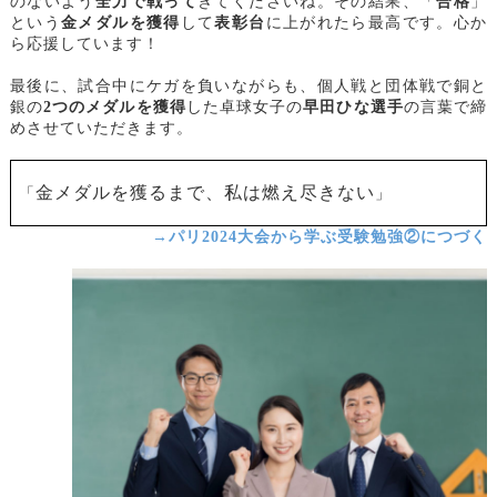
のないよう
全力で戦って
きてくださいね。その結果、「
合格
」
という
金メダルを獲得
して
表彰台
に上がれたら最高です。心か
ら応援しています！
最後に、試合中にケガを負いながらも、個人戦と団体戦で銅と
銀の
2つのメダルを獲得
した卓球女子の
早田ひな選手
の言葉で締
めさせていただきます。
金メダルを獲るまで、私は燃え尽きない
「
」
→パリ2024大会から学ぶ受験勉強②につづく