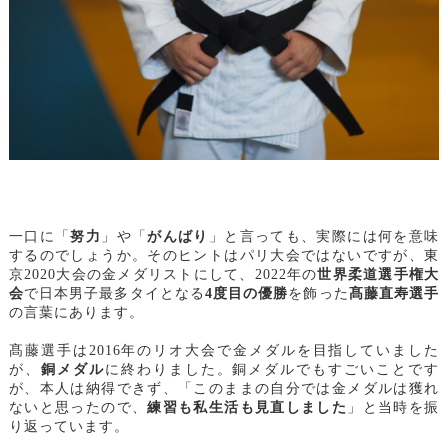
一口に「
努力
」や「
がんばり
」と言っても、実際には何を意味
するのでしょうか。そのヒントはパリ大会ではないですが、東
京2020大会の金メダリストにして、2022年の
世界柔道選手権大
会
で日本男子最多タイとなる
4度目の優勝
を飾った
髙藤直寿選手
の言葉にあります。
髙藤選手は2016年のリオ大会で金メダルを目指していました
が、
銅メダル
に終わりました。銅メダルでもすごいことです
が、本人は納得できず、「
このままの自分では金メダルは獲れ
ないと思ったので、
練習も私生活も見直しました
」と当時を振
り返っています。