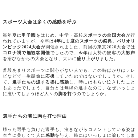
スポーツ大会は多くの感動を呼ぶ
毎年夏は
甲子園
をはじめ、中学・高校
スポーツの全国大会
が行
われていますが、今年は
4年に１度のスポーツの祭典、パリオリ
ンピック2024大会
が開催されました。前回の東京2020大会では
コロナ禍で無観客開催
でしたので、今年は大勢の観客の
大歓声
を浴びながらの大会となり、大いに
盛り上がり
ました。
普段あまりスポーツに関心がない人でも、この時ばかりはテレ
ビなどで一生懸命に
応援
していたのではないでしょうか。そし
て、
選手たちの涙する姿に感動
し、時にはもらい泣きしたこと
もあったでしょう。自分とは無縁の選手なのに、なぜいっしょ
に泣いてしまうほど人々の
胸を打つ
のでしょうか。
選手たちの涙に胸を打つ理由
勝った選手も負けた選手も、泣きながらコメントしている姿は
本当に美しくて人に
感動
を与え、時にはいっしょに涙してしま