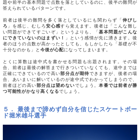
題や前半の基本問題で点数を落としているのに、後半の難問が
答えられているパターンです。
前者は後半の難問を多く落としているにも関わらず「
伸びし
ろ
」を感じ、むしろ
安心感
すら覚えます。後者は「こんな難し
い問題ができてすごいぞ」というよりも、「
基本問題がこんな
にできていないのはまずい！
」という感情が先に湧きます。後
者のほうの点数が高かったとしても、もしかしたら「基礎が不
十分なのかも」と
今後が心配
になってしまいます。
とくに算数は途中式を書かせる問題も出題されます。その場
合、前者は最後の解答まで行きついていなくても、途中までは
正確にできているので高い
部分点が期待
できますが、後者の場
合、あいまいに解いているのが途中式でわかってしまうので、
前者ほどの高い
部分点は望めない
でしょう。
本番では前者が勝
つ可能性がかなり高くなる
でしょう。
５． 最後まで諦めず自分を信じたスケートボー
ド堀米雄斗選手