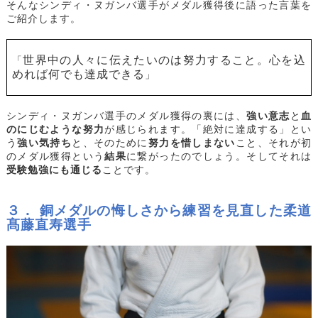
そんなシンディ・ヌガンバ選手がメダル獲得後に語った言葉を
ご紹介します。
世界中の人々に伝えたいのは努力すること。心を込
「
めれば何でも達成できる
」
シンディ・ヌガンバ選手のメダル獲得の裏には、
強い意志
と
血
のにじむような努力
が感じられます。「絶対に達成する」とい
う
強い気持ち
と、そのために
努力を惜しまない
こと、それが初
のメダル獲得という
結果
に繋がったのでしょう。そしてそれは
受験勉強にも通じる
ことです。
３． 銅メダルの悔しさから練習を見直した柔道
髙藤直寿選手