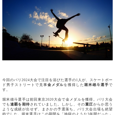
今回のパリ2024大会で注目を浴びた選手の1人が、スケートボー
ド男子ストリートで見事
金メダル
を獲得した
堀米雄斗選手
で
す。
堀米雄斗選手は前回東京2020大会で金メダルを獲得。パリ大会
でも
連覇を期待
されていました。しかし、その
重圧
からか思う
ような成績が出せず、まさかの予選落ち。パリ大会出場も絶望
的でした。堀米選手はこの期間を「
地獄のような3年間だった
」