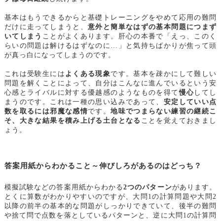
基本はもうできるからと基礎トレーニングをやめて応用の難問
だけに走ってしまうと、
意外と簡単なはずの基本問題につまず
いてしまう
ことがよくあります。肝心の本番で「えっ、このく
らいの問題は解けるはずなのに…」と気持ちばかりが焦って頭
が真っ白になってしまうのです。
これは受験生には
よくある現象
です。基本を疎かにして難しい
問題を解くことによって、自分はこんなに進んでいるという安
心感とライバルに対する優越感のようなものを得て
慢心
してし
まうのです。これは一種の思い込みであって、
安定していい点
数を取るには邪魔な感情
です。
地味でつまらない練習の継続こ
そ、大きな結果を積み上げる土台となる
ことを覚えておきまし
ょう。
答案用紙からわかること～伸びしろがあるのはどっち？
模擬試験などの答案用紙からわかる
2つのパターン
があります。
とくに算数がわかりやすいのですが、大問1の計算問題や大問2
以降の前半の基本的な問題がしっかりできていて、後半の難問
や捨て問で点数を落としているパターンと、逆に大問1の計算問