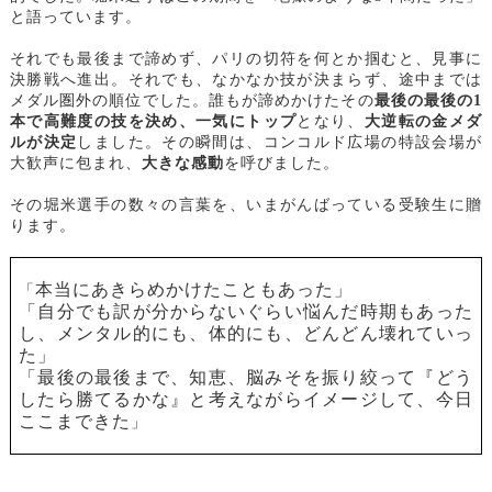
と語っています。
それでも最後まで諦めず、パリの切符を何とか掴むと、見事に
決勝戦へ進出。それでも、なかなか技が決まらず、途中までは
メダル圏外の順位でした。誰もが諦めかけたその
最後の最後の1
本で高難度の技を決め、一気にトップ
となり、
大逆転の金メダ
ルが決定
しました。その瞬間は、コンコルド広場の特設会場が
大歓声に包まれ、
大きな感動
を呼びました。
その堀米選手の数々の言葉を、いまがんばっている受験生に贈
ります。
本当にあきらめかけたこともあった」
「
「自分でも訳が分からないぐらい悩んだ時期もあった
し、メンタル的にも、体的にも、どんどん壊れていっ
た」
「最後の最後まで、知恵、脳みそを振り絞って『どう
したら勝てるかな』と考えながらイメージして、今日
ここまできた
」