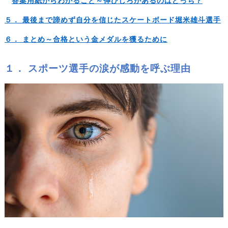
答案用紙からわかること～伸びしろがあるのはどっち？
５． 最後まで諦めず自分を信じたスケートボード堀米雄斗選手
６． まとめ～合格という金メダルを獲るために
１． スポーツ選手の涙が感動を呼ぶ理由