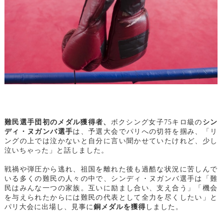
難民選手団初のメダル獲得者、
ボクシング女子75キロ級の
シン
ディ・ヌガンバ選手
は、予選大会でパリへの切符を掴み、「
リ
ングの上では泣かないと自分に言い聞かせていたけれど、少し
泣いちゃった
」と話しました。
戦禍や弾圧から逃れ、祖国を離れた後も過酷な状況に苦しんで
いる多くの難民の人々の中で、シンディ・ヌガンバ選手は「
難
民はみんな一つの家族。互いに励まし合い、支え合う
」「
機会
を与えられたからには難民の代表として全力を尽くしたい
」と
パリ大会に出場し、見事に
銅メダルを獲得
しました。