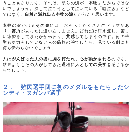
うこともあります。それは、彼らの涙が「
本物
」だからではな
いでしょうか。決して泣こうとして泣いている「噓泣き」など
ではなく、
自然と溢れ出る本物の涙
だからだと思います。
本物の涙が出る
その裏
には、おそらくたくさんの
ドラマ
があ
り、
努力
があったに違いありません。どれだけ汗水流し、苦し
い練習をしてきたかが伝わり、
共感
してしまうのです。何の苦
労も努力もしていない人の偽物の涙でしたら、見ている側にも
何も伝わらないでしょう。
人は
がんばった人の姿に胸を打たれ、心が動かされる
のです。
結果よりもその人がしてきた
過程
に
人としての美学
を感じるか
らでしょう。
２
．
難民選手団に初のメダルをもたらしたシ
ンディ・ヌガンバ選手