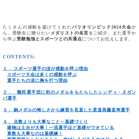
たくさんの感動を届けてくれた
パリオリンピック2024大会
か
ら、受験生に贈りたい
メダリストの名言
をご紹介。また選手か
ら学ぶ
受験勉強とスポーツとの共通点
についてお伝えします。
CONTENTS:
１． スポーツ選手の涙が感動を呼ぶ理由
スポーツ大会は多くの感動を呼ぶ
選手たちの涙に胸を打つ理由
２． 難民選手団に初のメダルをもたらしたシンディ・ヌガン
バ選手
３． 銅メダルの悔しさから練習を見直した柔道高藤直寿選手
４． 点数よりも大事なこと～基礎づくり
建物は土台が大事！一流選手ほど基礎ができている
算数も大事なのは基礎練！