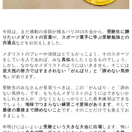
今回は、まだ感動の余韻が残るパリ2024大会から、
受験生に贈
りたいメダリストの言葉
や、
スポーツ選手に学ぶ受験勉強との
共通点
などをお伝えしました。
メダリストのプレーや演技はとてもかっこよく、そのスポーツ
をしている人であれば、みな
真似
をしたくなるものでしょう。
しかし、なかなかメダリストのようにはいきません。そこには
並大抵の努力ではすまされない「がんばり」と「諦めない気持
ち」
があります。
受験生のみなさんが見習うべきは、この「がんばり」と「諦め
ない気持ち」です。もちろんメダリストのようにはできないか
もしれませんが、少なくともしっかりとした基本練習はできる
でしょう。
地味でつまらない練習こそ意味があります
。そして
最後の最後まで諦めないこと
です。そのことだけでも覚えてお
きましょう。
年明けにはいよいよ
受験という大きな大会に出場
します。悔い