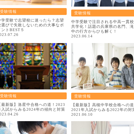
受験情報
受験情報
中学受験で志望校に迷ったら？志望
中学受験で注目される中高一貫校
校選びで失敗しないための大事なポ
共学化！話題の兵庫県の名門、滝
イントBEST５
中の行方からひも解く！
023.07.26
2023.06.14
受験情報
受験情報
【最新版】洛星中合格への道！2023
【最新版】高槻中学校合格への道
年入試からみる2024年の傾向と対策
2021年入試からみる2022年の対
023.04.26
2021.06.10