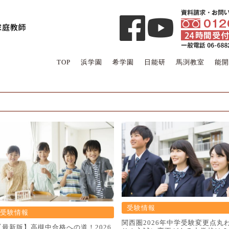
TOP
浜学園
希学園
日能研
馬渕教室
能開
受験情報
受験情報
関西圏2026年中学受験変更点丸
【最新版】高槻中合格への道！2026