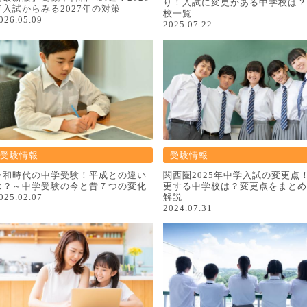
り！入試に変更がある中学校は？
年入試からみる2027年の対策
校一覧
026.05.09
2025.07.22
受験情報
受験情報
令和時代の中学受験！平成との違い
関西圏2025年中学入試の変更点
は？～中学受験の今と昔７つの変化
更する中学校は？変更点をまとめ
025.02.07
解説
2024.07.31