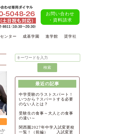
お問い合わせ
・資料請求
センター
成基学園
進学館
奨学社
最近の記事
中学受験のラストスパート！
いつから？スパートする必要
のない人とは？
受験生の食事～大人との食事
の違い～
関西圏2027年中学入試変更校
わか
一覧！（前編） 入試変更