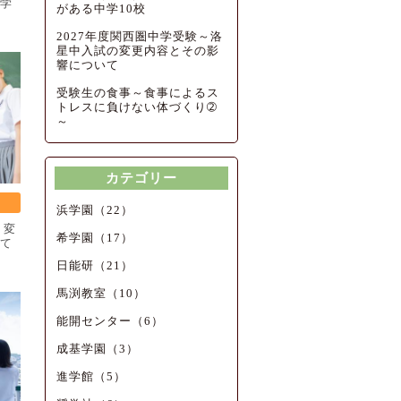
学
がある中学10校
2027年度関西圏中学受験～洛
星中入試の変更内容とその影
響について
受験生の食事～食事によるス
トレスに負けない体づくり➁
～
カテゴリー
浜学園（22）
！変
希学園（17）
て
日能研（21）
馬渕教室（10）
能開センター（6）
成基学園（3）
進学館（5）