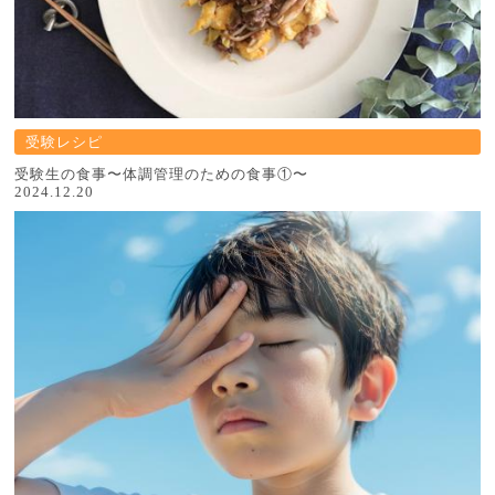
受験レシピ
受験⽣の⾷事〜体調管理のための⾷事①〜
2024.12.20